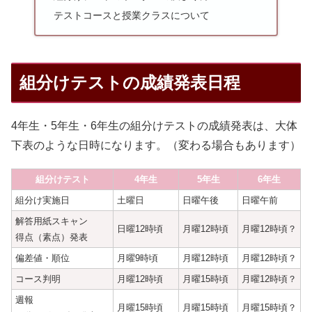
テストコースと授業クラスについて
組分けテストの成績発表日程
4年生・5年生・6年生の組分けテストの成績発表は、大体
下表のような日時になります。（変わる場合もあります）
組分けテスト
4年生
5年生
6年生
組分け実施日
土曜日
日曜午後
日曜午前
解答用紙スキャン
日曜12時頃
月曜12時頃
月曜12時頃？
得点（素点）発表
偏差値・順位
月曜9時頃
月曜12時頃
月曜12時頃？
コース判明
月曜12時頃
月曜15時頃
月曜12時頃？
週報
月曜15時頃
月曜15時頃
月曜15時頃？