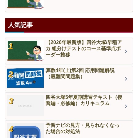
人気記事
【2026年最新版】四谷大塚/早稲ア
カ 組分けテストのコース基準点ボ
ーダー推移
算数4年(上)第2回 応用問題解説
（最難関問題集）
四谷大塚5年夏期講習テキスト（復
習編・必修編）カリキュラム
予習ナビの見方・見られなくなっ
た場合の対処法