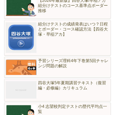
【2026年最新版】四谷大塚/早稲アカ
組分けテストのコース基準点ボーダー
推移
組分けテストの成績発表はいつ？日程
とボーダー・コース確認方法【四谷大
塚・早稲アカ】
予習シリーズ理科4年下巻第5回チャレ
ンジ問題の解説
四谷大塚5年夏期講習テキスト（復習
編・必修編）カリキュラム
小4 志望校判定テストの歴代平均点一
覧