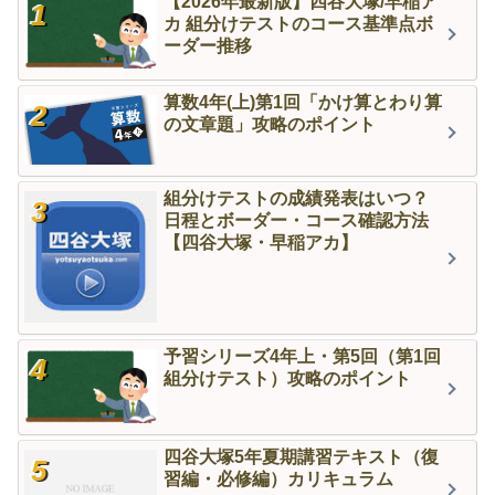
【2026年最新版】四谷大塚/早稲ア
カ 組分けテストのコース基準点ボ
ーダー推移
算数4年(上)第1回「かけ算とわり算
の文章題」攻略のポイント
組分けテストの成績発表はいつ？
日程とボーダー・コース確認方法
【四谷大塚・早稲アカ】
予習シリーズ4年上・第5回（第1回
組分けテスト）攻略のポイント
四谷大塚5年夏期講習テキスト（復
習編・必修編）カリキュラム