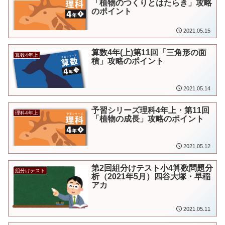
「植物のつくりとはたらき」攻略
のポイント
2021.05.15
算数4年(上)第11回「三角形の面
算数4年上
積」攻略のポイント
2021.05.14
予習シリーズ理科4年上・第11回
理科4年上
「植物の成長」攻略のポイント
2021.05.12
第2回組分けテスト小4算数問題分
組分けテスト
析（2021年5月）四谷大塚・早稲
アカ
2021.05.11