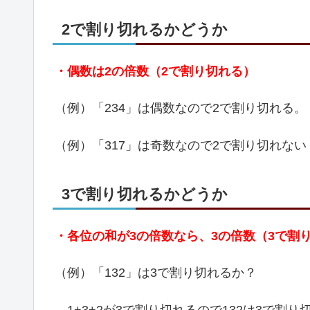
2で割り切れるかどうか
・偶数は2の倍数（2で割り切れる）
（例）「234」は偶数なので2で割り切れる。
（例）「317」は奇数なので2で割り切れな
3で割り切れるかどうか
・各位の和が3の倍数なら、3の倍数（3で割
（例）「132」は3で割り切れるか？
→1+3+2が3で割り切れるので132は3で割り