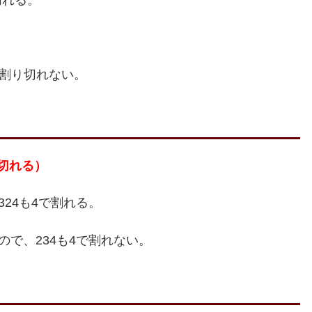
3で割り切れない。
切れる）
324も4で割れる。
ので、234も4で割れない。