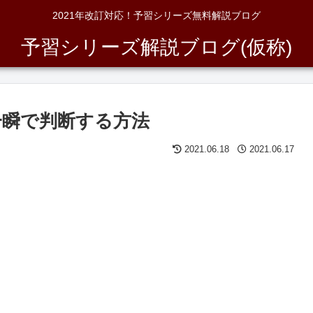
2021年改訂対応！予習シリーズ無料解説ブログ
予習シリーズ解説ブログ(仮称)
一瞬で判断する方法
2021.06.18
2021.06.17