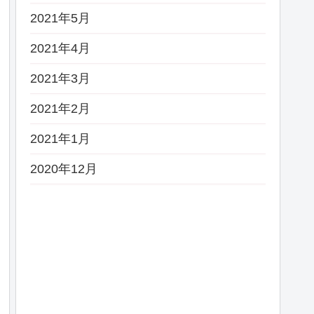
2021年5月
2021年4月
2021年3月
2021年2月
2021年1月
2020年12月