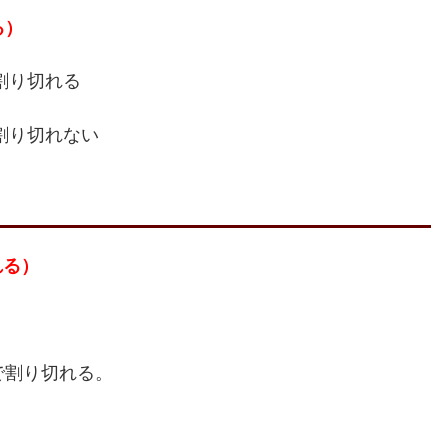
る）
で割り切れる
で割り切れない
れる）
9で割り切れる。