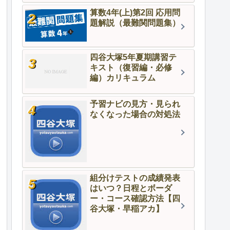
算数4年(上)第2回 応用問
題解説（最難関問題集）
四谷大塚5年夏期講習テ
キスト（復習編・必修
編）カリキュラム
予習ナビの見方・見られ
なくなった場合の対処法
組分けテストの成績発表
はいつ？日程とボーダ
ー・コース確認方法【四
谷大塚・早稲アカ】