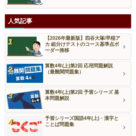
人気記事
【2026年最新版】四谷大塚/早稲ア
カ 組分けテストのコース基準点ボ
ーダー推移
算数4年(上)第2回 応用問題解説
（最難関問題集）
算数4年(上)第2回 予習シリーズ 基
本問題解説
予習シリーズ国語4年(上)・漢字と
ことば問題集