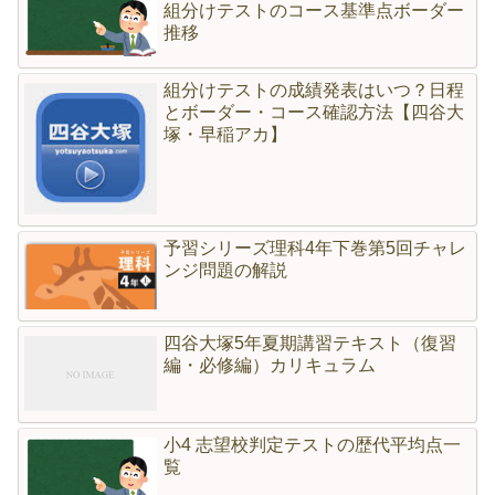
組分けテストのコース基準点ボーダー
推移
組分けテストの成績発表はいつ？日程
とボーダー・コース確認方法【四谷大
塚・早稲アカ】
予習シリーズ理科4年下巻第5回チャレ
ンジ問題の解説
四谷大塚5年夏期講習テキスト（復習
編・必修編）カリキュラム
小4 志望校判定テストの歴代平均点一
覧