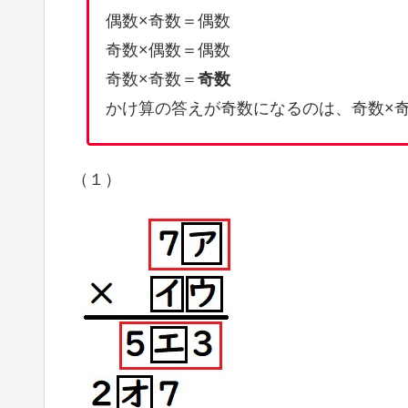
偶数×奇数＝偶数
奇数×偶数＝偶数
奇数×奇数＝
奇数
かけ算の答えが奇数になるのは、奇数×
（１）