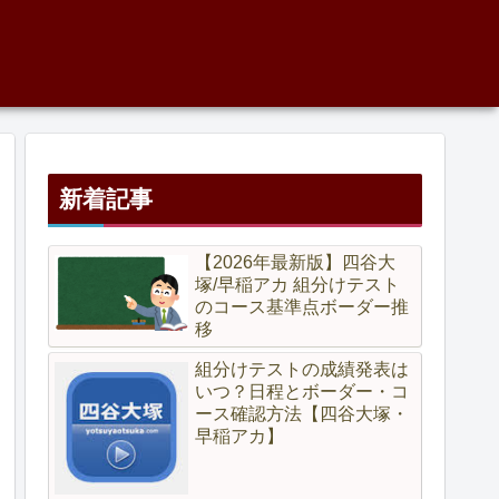
新着記事
【2026年最新版】四谷大
塚/早稲アカ 組分けテスト
のコース基準点ボーダー推
移
組分けテストの成績発表は
いつ？日程とボーダー・コ
ース確認方法【四谷大塚・
早稲アカ】