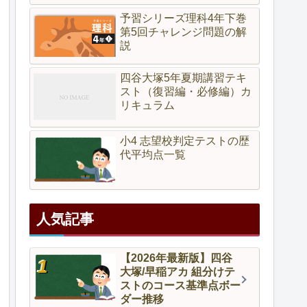
予習シリーズ理科4年下巻
第5回チャレンジ問題の解
説
四谷大塚5年夏期講習テキ
スト（復習編・必修編）カ
リキュラム
小4 志望校判定テストの歴
代平均点一覧
人気記事
【2026年最新版】四谷
大塚/早稲アカ 組分けテ
ストのコース基準点ボー
ダー推移