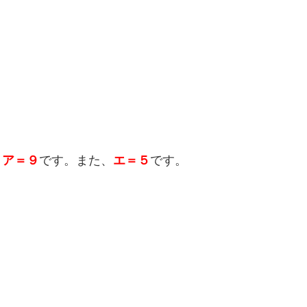
、
ア＝９
です。また、
エ＝５
です。