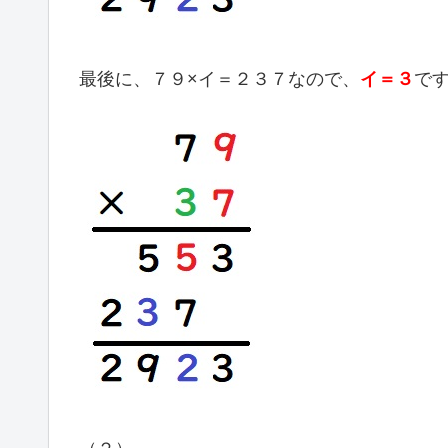
最後に、７９×イ＝２３７なので、
イ＝３
で