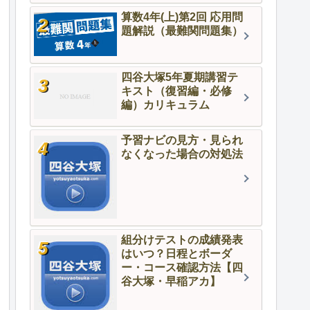
算数4年(上)第2回 応用問
題解説（最難関問題集）
四谷大塚5年夏期講習テ
キスト（復習編・必修
編）カリキュラム
予習ナビの見方・見られ
なくなった場合の対処法
組分けテストの成績発表
はいつ？日程とボーダ
ー・コース確認方法【四
谷大塚・早稲アカ】