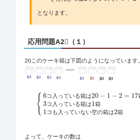
となります。
応用問題A2⃣（１）
20このケーキ箱は下図のようになっています
⎧
6
20
−
1
−
2
=
17
コ
入
っ
て
い
る
箱
は
⎨
⎩
3
1
コ
入
っ
て
い
る
箱
は
箱
1
2
コ
も
入
っ
て
い
な
い
空
の
箱
は
箱
よって、ケーキの数は