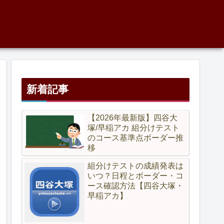
新着記事
【2026年最新版】四谷大
塚/早稲アカ 組分けテスト
のコース基準点ボーダー推
移
組分けテストの成績発表は
いつ？日程とボーダー・コ
ース確認方法【四谷大塚・
早稲アカ】