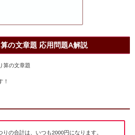
り算の文章題 応用問題A解説
り算の文章題
す！
りの合計は、いつも2000円になります。