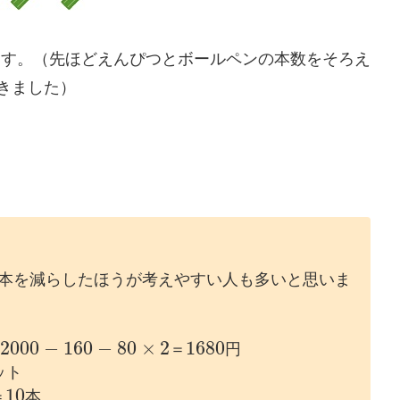
なります。（先ほどえんぴつとボールペンの本数をそろえ
できました）
2本を減らしたほうが考えやすい人も多いと思いま
2000
−
160
−
80
×
2
1680
：
＝
円
ッ
ト
10
＝
本