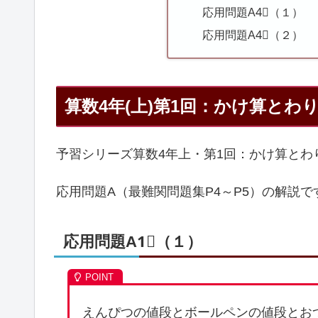
応用問題A4⃣（１）
応用問題A4⃣（２）
算数4年(上)第1回：かけ算とわ
予習シリーズ算数4年上・第1回：かけ算とわ
応用問題A（最難関問題集P4～P5）の解説で
応用問題A1⃣（１）
えんぴつの値段とボールペンの値段とおつ