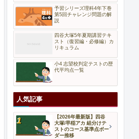
予習シリーズ理科4年下巻
第5回チャレンジ問題の解
説
四谷大塚5年夏期講習テキ
スト（復習編・必修編）カ
リキュラム
小4 志望校判定テストの歴
代平均点一覧
人気記事
【2026年最新版】四谷
大塚/早稲アカ 組分けテ
ストのコース基準点ボー
ダー推移