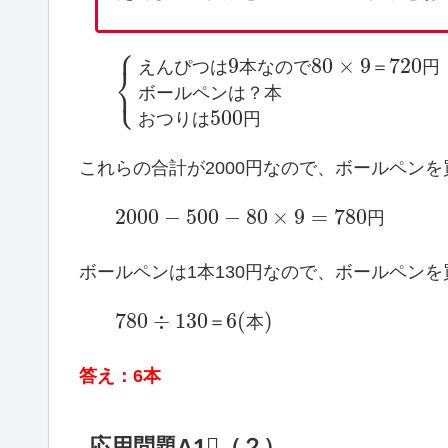
⎧
9
80
×
9
720
え
ん
ぴ
つ
は
本
な
の
で
＝
円
⎨
⎩
ボ
ー
ル
ペ
ン
は
？
本
500
お
つ
り
は
円
これらの合計が2000円なので、ボールペン
2000
−
500
−
80
×
9
=
780
円
ボールペンは1本130円なので、ボールペン
780
÷
130
6
(
)
＝
本
答え：6本
応用問題A1⃣（２）