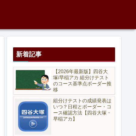
新着記事
【2026年最新版】四谷大
塚/早稲アカ 組分けテスト
のコース基準点ボーダー推
移
組分けテストの成績発表は
いつ？日程とボーダー・コ
ース確認方法【四谷大塚・
早稲アカ】