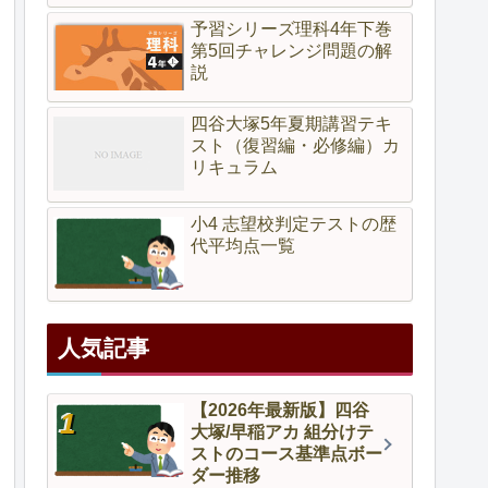
予習シリーズ理科4年下巻
第5回チャレンジ問題の解
説
四谷大塚5年夏期講習テキ
スト（復習編・必修編）カ
リキュラム
小4 志望校判定テストの歴
代平均点一覧
人気記事
【2026年最新版】四谷
大塚/早稲アカ 組分けテ
ストのコース基準点ボー
ダー推移