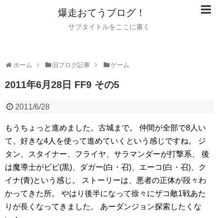
爆走おてうブログ！
サブタイトルをここに書く
ホーム
旧ブログ記事
ゲーム
2011年6月28日 FF9 その5
2011/6/28
もうちょっと進めました。古城まで。
仲間が全部で8人い
て、好きな4人を使って進めていくという感じですね。
ジ
タン、スタイナー、フライヤ、サラマンダーが打撃系、
後
は魔導士がビビ(黒)、ダガー(白・召)、エーコ(白・召)、ク
イナ(青)という感じ。
ストーリーは、悪者の正体が段々わ
かってきた所。
やはり後半になって徐々にザコ敵1戦あた
りが長くなってきました。
あーダンジョン探索したくな