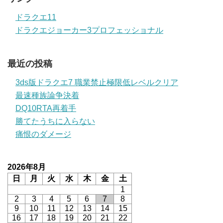
ドラクエ11
ドラクエジョーカー3プロフェッショナル
最近の投稿
3ds版ドラクエ7 職業禁止極限低レベルクリア
最速種族論争決着
DQ10RTA再着手
勝てたうちに入らない
痛恨のダメージ
2026年8月
日
月
火
水
木
金
土
1
2
3
4
5
6
7
8
9
10
11
12
13
14
15
16
17
18
19
20
21
22