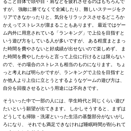
ること自体で頭や目・肩などを疲れさせるのはもちろんで
すが、
強敵に勝てなくて全滅したり、難しいステージをク
リアできなかったりと、気分をリラックスさせるどころか
かえってストレスが溜まることもあります。
最近ではゲー
ム内外に用意されている「ランキング」で上位を目指すと
いう遊び方をしている人が多いですが、
ある程度まとまっ
た時間を費やさないと好成績が出せないので楽しめず、
ま
た時間を費やしたからと言って上位に行けるとは限らない
ので、その場合のストレスも相当のものになります。
ちょ
っと考えれば明らかですが、ランキングで上位を目指すと
か他人より上位に立とうとするようなゲームの遊び方は、
自分を回復させるという用途には不向きです。
そういった中で一部の人には、学生時代と同じくらい遊び
たいという願望が出てきます。
しかしそうすると、まずは
どうしても掃除・洗濯といった生活の基盤部分がないがし
ろになり、
それでも満足できなければ睡眠時間が削られて