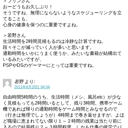
＞プリンさん
おーどうもお久しぶり！
そうですね、無理にならないようなスケジューリングを立
てることも、
心身の健康を保つのに重要ですよね。
＞若野さん
生活時間を2時間見積もるのは冷静な計算ですね。
段々そこが減っていく人が多いと思います。
通勤時間をいかにうまく使うか、みたいな書籍が結構出て
いるみたいですが、
PSPやDSのゲーマーにとっては重要ですね。
若野
より:
2011年8月20日 04:04
自由時間5時間のうち、生活時間（メシ、風呂etc）が少な
く見積もっても2時間いるとして、残り3時間。携帯ゲーム
機であれば帰りの通勤時間をゲーム時間とみなせるので
（行きは無理でしょうが）4時間まで巻き返せますが、よほ
ど職場に恵まれてない限り１～２時間の残業は当たり前に
入るので結局残り２～３時間程度。しかも仕事の疲労でパ