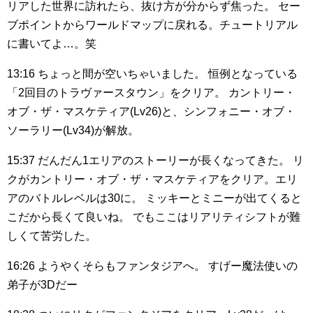
リアした世界に訪れたら、抜け方が分からず焦った。
セー
ブポイントからワールドマップに戻れる。チュートリアル
に書いてよ…。笑
13:16
ちょっと間が空いちゃいました。
恒例となっている
「2回目のトラヴァースタウン」をクリア。
カントリー・
オブ・ザ・マスケティア(Lv26)と、シンフォニー・オブ・
ソーラリー(Lv34)が解放。
15:37
だんだん1エリアのストーリーが長くなってきた。
リ
クがカントリー・オブ・ザ・マスケティアをクリア。エリ
アのバトルレベルは30に。
ミッキーとミニーが出てくると
こだから長くて良いね。
でもここはリアリティシフトが難
しくて苦労した。
16:26
ようやくそらもファンタジアへ。
すげー魔法使いの
弟子が3Dだー