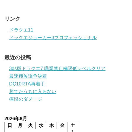
リンク
ドラクエ11
ドラクエジョーカー3プロフェッショナル
最近の投稿
3ds版ドラクエ7 職業禁止極限低レベルクリア
最速種族論争決着
DQ10RTA再着手
勝てたうちに入らない
痛恨のダメージ
2026年8月
日
月
火
水
木
金
土
1