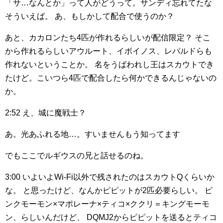
「サ…なんとか」って人がどうって。サンディ忘れてたな
そういえば。
あ、もしかして配合で使うのか？
あと、カカロンたち4匹が作れるらしいが配信限定？
そこ
から作れるらしいアウルート、イボイノス、レパルドらも
作れないということか。
名をうばわれし王はスカウトでき
たけど。こいつら4匹で配合したら何かできるんじゃないの
か。
2:52
え、城に魔戦士？
あ。光あふれる地…。すいませんもう知ってます
でもここでルギウスの兄と話せるのね。
3:00
いよいよWi-Fi以外で残されたのはスカウトQくらいか
な。
と思ったけど、なんかピピットが2匹必要らしい。
ピ
ンクモーモン×マポレーナ×ティコ×ククリ＝キングモーモ
ン、らしいんだけど、
DQMJ2からピピットを送るとティコ