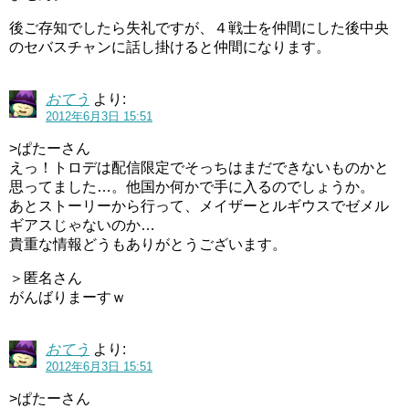
後ご存知でしたら失礼ですが、４戦士を仲間にした後中央
のセバスチャンに話し掛けると仲間になります。
おてう
より:
2012年6月3日 15:51
>ぱたーさん
えっ！トロデは配信限定でそっちはまだできないものかと
思ってました…。他国か何かで手に入るのでしょうか。
あとストーリーから行って、メイザーとルギウスでゼメル
ギアスじゃないのか…
貴重な情報どうもありがとうございます。
＞匿名さん
がんばりまーすｗ
おてう
より:
2012年6月3日 15:51
>ぱたーさん