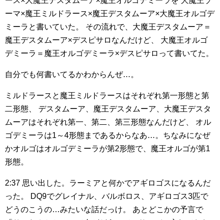
ース×大魔王デスタムーア×魔王オルゴデミーラを
大魔王ゾ
ーマ×魔王ミルドラース×魔王デスタムーア×大魔王オルゴデ
ミーラと書いていた。
その流れで、大魔王デスタムーア＝
魔王デスタムーア×デスピサロなんだけど、
大魔王オルゴ
デミーラ＝魔王オルゴデミーラ×デスピサロって書いてた。
自分でも何書いてるかわからんぜ…。
ミルドラースと魔王ミルドラースはそれぞれ第一形態と第
二形態、
デスタムーア、魔王デスタムーア、大魔王デスタ
ムーアはそれぞれ第一、第二、第三形態なんだけど、
オル
ゴデミーラは1～4形態まであるからなあ…。ちなみになぜ
かオルゴはオルゴデミーラが第2形態で、魔王オルゴが第1
形態。
2:37
思い出した。ラーミアと何かでアギロゴスになるんだ
った。
DQ9でグレイナル、バルボロス、アギロゴス3匹で
どうのこうの…みたいな話だっけ。
あとどこかの予言で