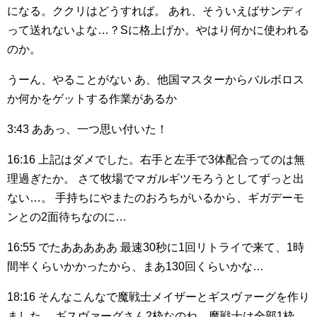
になる。ククリはどうすれば。
あれ、そういえばサンディ
って送れないよな…？Sに格上げか。やはり何かに使われる
のか。
うーん、やることがない
あ、他国マスターからバルボロス
か何かをゲットする作業があるか
3:43
ああっ、一つ思い付いた！
16:16
上記はダメでした。右手と左手で3体配合ってのは無
理過ぎたか。
さて牧場でマガルギツモろうとしてずっと出
ない…。
手持ちにやまたのおろちがいるから、ギガデーモ
ンとの2面待ちなのに…
16:55
でたあああああ
最速30秒に1回リトライで来て、1時
間半くらいかかったから、まあ130回くらいかな…
18:16
そんなこんなで魔戦士メイザーとギスヴァーグを作り
ました。
ギスヴァーグさん2枠なのね。魔戦士は全部1枠。