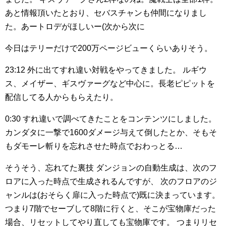
あと情報頂いたとおり、セバスチャンも仲間になりまし
た。あートロデがほしいー(次から次に
今日はテリーだけで200万ページビューくらいありそう。
23:12
外に出てすれ違い対戦をやってきました。
ルギウ
ス、メイザー、ギスヴァーグなど中心に。長老ピピットを
配信してる人からもらえたり。
0:30
すれ違いで調べてきたことをコンテンツにしました。
カンダタに一撃で1600ダメージ与えて倒したとか、そもそ
もダモーレ斬りを忘れさせた時点でおわっとる…
そうそう、忘れてた裏技
ダンジョンの自動生成は、次のフ
ロアに入った時点で生成されるんですが、
次のフロアのジ
ャンルは(おそらく扉に入った時点で)既に決まっています。
つまり7階でセーブして8階に行くと、そこが宝物庫だった
場合、リセットしてやり直しても宝物庫です。
つまりリセ