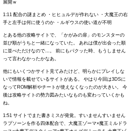
展開ｗ
1:11
配合の謎まとめ
・ヒヒュルデが作れない
・大魔王の右
手と左手は何に使うのか
・ルギウスの使い道が不明
とある他の攻略サイトで、「かがみの扉」のモンスターの
並び順がうちと一緒になっていた。
あれは僕が出会った順
に並べただけなので…。
前にもパクッた時、もうしません
って言わなかったかなあ。
他にもいくつかサイト見てみたけど、明らかにプレイしな
いで情報を載せているサイトがある。
やはり今回は3DSに
なってROM解析やチートが使えなくなったのが大きい。
今
後は攻略サイトの勢力図みたいなものも変わっていくかも
ね。
1:51
サイトでまた書きミスが発覚。すいませんすいません
ラプソーンを作る四体配合で、大魔王ゾーマ×魔王ミルドラ