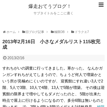
爆走おてうブログ！
サブタイトルをここに書く
ホーム
旧ブログ記事
極限DB
ドラクエ7
2013年2月16日 小さなメダルリスト115枚完
成
2013/2/16
すれちがいの調査に行ってきました。寒かった。
なんかガ
ンガンすれちがえてしまうので、ちょうど何人で増築かと
いう所が見極めにくいのですが、
迎賓館にすれ違い3人で2
階、5人で3階、10人で4階、13人で5階が増築。
その後は迎
賓館の限界まで増やしてもダメだったのと、
5階が出来た
時点で屋上に行けるようになるので、多分6階は無いものと
思います。
で、2階と4階と5階でメダルを計5枚発見。
極限