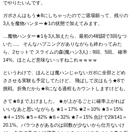
でやりたいんです。
ガボさんはもう★8にしちゃったのでご退場願って、残りの
3人を魔物ハンター★1の状態で加えてみます。
…魔物ハンター★1を3人加えたら、最初の4戦闘で3回なつ
いた…。
そんなハプニングがありながらも終わってみた
ら、2セットで
スライムの森(魔ハン3人)：9回、5回。
確率
14%。ほとんど意味ないっすねこれｗｗｗｗ
というわけで、ほんとは魔ハンじゃないガボに全部とどめ
ささせる実験も予定してたけど、
飛ばして次はもう★8で
挑戦。折角だから★8になる過程もカウントしますけども。
さて★8まで上げました。
★が上がるごとに確率上がれば
いいなあと思いながらも
★1＝17%
★2＝10%
★3＝15%
★4＝15%
★5＝42%
★6＝32%
★7＝15%
合計で29/141＝
20.1%。バラつきがあるのは回数が少ないから仕方ないけ