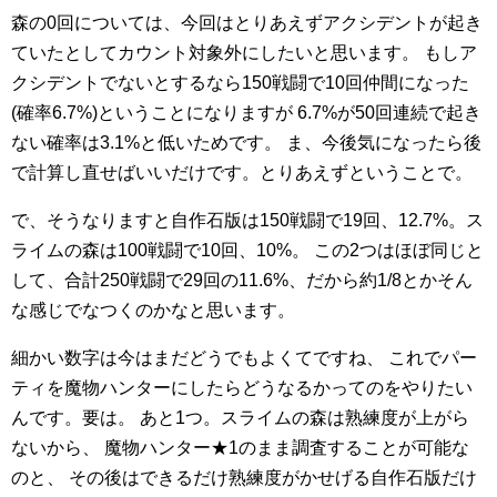
森の0回については、今回はとりあえずアクシデントが起き
ていたとしてカウント対象外にしたいと思います。
もしア
クシデントでないとするなら150戦闘で10回仲間になった
(確率6.7%)ということになりますが
6.7%が50回連続で起き
ない確率は3.1%と低いためです。
ま、今後気になったら後
で計算し直せばいいだけです。とりあえずということで。
で、そうなりますと自作石版は150戦闘で19回、12.7%。ス
ライムの森は100戦闘で10回、10%。
この2つはほぼ同じと
して、合計250戦闘で29回の11.6%、だから約1/8とかそん
な感じでなつくのかなと思います。
細かい数字は今はまだどうでもよくてですね、
これでパー
ティを魔物ハンターにしたらどうなるかってのをやりたい
んです。要は。
あと1つ。スライムの森は熟練度が上がら
ないから、
魔物ハンター★1のまま調査することが可能な
のと、
その後はできるだけ熟練度がかせげる自作石版だけ