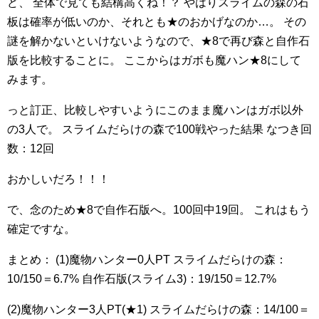
ど、
全体で見ても結構高くね！？
やはりスライムの森の石
板は確率が低いのか、それとも★のおかげなのか…。
その
謎を解かないといけないようなので、★8で再び森と自作石
版を比較することに。
ここからはガボも魔ハン★8にして
みます。
っと訂正、比較しやすいようにこのまま魔ハンはガボ以外
の3人で。
スライムだらけの森で100戦やった結果
なつき回
数：12回
おかしいだろ！！！
で、念のため★8で自作石版へ。100回中19回。
これはもう
確定ですな。
まとめ：
(1)魔物ハンター0人PT
スライムだらけの森：
10/150＝6.7%
自作石版(スライム3)：19/150＝12.7%
(2)魔物ハンター3人PT(★1)
スライムだらけの森：14/100＝