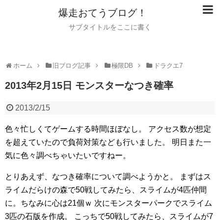
爆走おてうブログ！
サブタイトルをここに書く
ホーム
旧ブログ記事
極限DB
ドラクエ7
2013年2月15日 モンスターなつき確率
2013/2/15
色々忙しくてゲームする時間ほぼなし。
アクセス数が想定
を超えていたので負荷対策なども行いました。
明日また一
気に色々調べちゃいたいですねー。
とりあえず、なつき確率について調べようかと。
まずはス
ライムだらけの森で50戦してみたら、スライムが4匹仲間
に。ちなみに心は21個ｗ
次にモンスターパークでスライム
3匹の石版を作成。
こっちで50戦してみたら、スライムが7