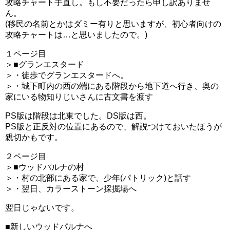
攻略チャート手直し。もし不要だったら申し訳ありませ
ん。
(移民の名前とかはダミー有りと思いますが、初心者向けの
攻略チャートは…と思いましたので。)
１ページ目
＞■グランエスタード
＞・徒歩でグランエスタードへ。
＞・城下町内の西の端にある階段から地下道へ行き、奥の
家にいる物知りじいさんに古文書を渡す
PS版は階段は北東でした。DS版は西。
PS版と正反対の位置にあるので、解説つけておいたほうが
親切かもです。
２ページ目
＞■ウッドパルナの村
＞・村の北部にある家で、少年(パトリック)と話す
＞・翌日、カラーストーン採掘場へ
翌日じゃないです。
■新しいウッドパルナへ