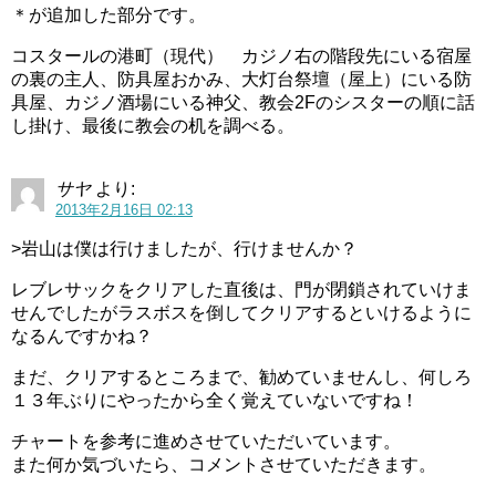
＊が追加した部分です。
コスタールの港町（現代） カジノ右の階段先にいる宿屋
の裏の主人、防具屋おかみ、大灯台祭壇（屋上）にいる防
具屋、カジノ酒場にいる神父、教会2Fのシスターの順に話
し掛け、最後に教会の机を調べる。
サヤ
より:
2013年2月16日 02:13
>岩山は僕は行けましたが、行けませんか？
レブレサックをクリアした直後は、門が閉鎖されていけま
せんでしたがラスボスを倒してクリアするといけるように
なるんですかね？
まだ、クリアするところまで、勧めていませんし、何しろ
１３年ぶりにやったから全く覚えていないですね！
チャートを参考に進めさせていただいています。
また何か気づいたら、コメントさせていただきます。