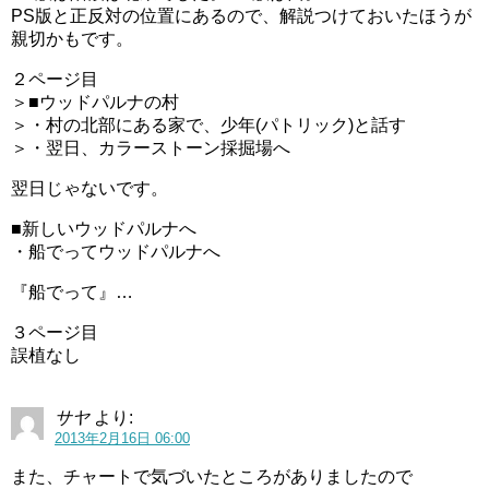
PS版と正反対の位置にあるので、解説つけておいたほうが
親切かもです。
２ページ目
＞■ウッドパルナの村
＞・村の北部にある家で、少年(パトリック)と話す
＞・翌日、カラーストーン採掘場へ
翌日じゃないです。
■新しいウッドパルナへ
・船でってウッドパルナへ
『船でって』…
３ページ目
誤植なし
サヤ
より:
2013年2月16日 06:00
また、チャートで気づいたところがありましたので