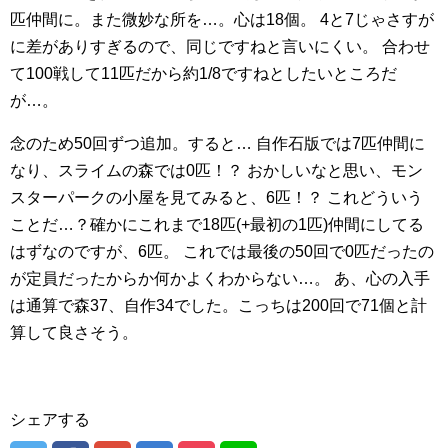
匹仲間に。また微妙な所を…。心は18個。
4と7じゃさすが
に差がありすぎるので、同じですねと言いにくい。
合わせ
て100戦して11匹だから約1/8ですねとしたいところだ
が…。
念のため50回ずつ追加。すると…
自作石版では7匹仲間に
なり、スライムの森では0匹！？
おかしいなと思い、モン
スターパークの小屋を見てみると、6匹！？
これどういう
ことだ…？確かにこれまで18匹(+最初の1匹)仲間にしてる
はずなのですが、6匹。
これでは最後の50回で0匹だったの
が定員だったからか何かよくわからない…。
あ、心の入手
は通算で森37、自作34でした。こっちは200回で71個と計
算して良さそう。
シェアする