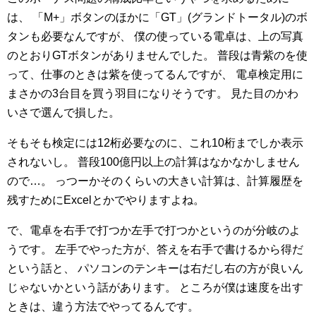
は、
「M+」ボタンのほかに「GT」(グランドトータル)のボ
タンも必要なんですが、
僕の使っている電卓は、上の写真
のとおりGTボタンがありませんでした。
普段は青紫のを使
って、仕事のときは紫を使ってるんですが、
電卓検定用に
まさかの3台目を買う羽目になりそうです。
見た目のかわ
いさで選んで損した。
そもそも検定には12桁必要なのに、これ10桁までしか表示
されないし。
普段100億円以上の計算はなかなかしません
ので…。
っつーかそのくらいの大きい計算は、計算履歴を
残すためにExcelとかでやりますよね。
で、電卓を右手で打つか左手で打つかというのが分岐のよ
うです。
左手でやった方が、答えを右手で書けるから得だ
という話と、
パソコンのテンキーは右だし右の方が良いん
じゃないかという話があります。
ところが僕は速度を出す
ときは、違う方法でやってるんです。