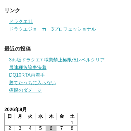
リンク
ドラクエ11
ドラクエジョーカー3プロフェッショナル
最近の投稿
3ds版ドラクエ7 職業禁止極限低レベルクリア
最速種族論争決着
DQ10RTA再着手
勝てたうちに入らない
痛恨のダメージ
2026年8月
日
月
火
水
木
金
土
1
2
3
4
5
6
7
8