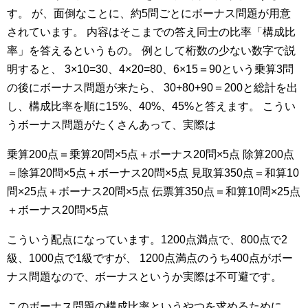
す。
が、面倒なことに、約5問ごとにボーナス問題が用意
されています。
内容はそこまでの答え同士の比率「構成比
率」を答えるというもの。
例として桁数の少ない数字で説
明すると、
3×10=30、4×20=80、6×15＝90という乗算3問
の後にボーナス問題が来たら、
30+80+90＝200と総計を出
し、構成比率を順に15%、40%、45%と答えます。
こうい
うボーナス問題がたくさんあって、実際は
乗算200点＝乗算20問×5点＋ボーナス20問×5点
除算200点
＝除算20問×5点＋ボーナス20問×5点
見取算350点＝和算10
問×25点＋ボーナス20問×5点
伝票算350点＝和算10問×25点
＋ボーナス20問×5点
こういう配点になっています。1200点満点で、800点で2
級、1000点で1級ですが、
1200点満点のうち400点がボー
ナス問題なので、ボーナスというか実際は不可避です。
このボーナス問題の構成比率というやつを求めるために