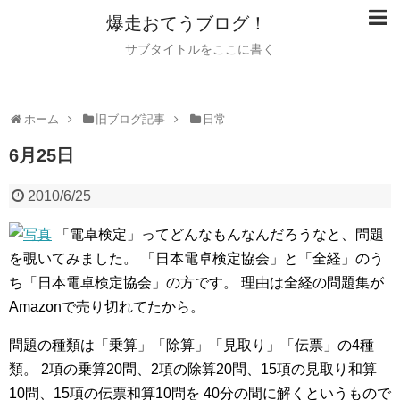
爆走おてうブログ！
サブタイトルをここに書く
ホーム
旧ブログ記事
日常
6月25日
2010/6/25
「電卓検定」ってどんなもんなんだろうなと、問題
を覗いてみました。
「日本電卓検定協会」と「全経」のう
ち「日本電卓検定協会」の方です。
理由は全経の問題集が
Amazonで売り切れてたから。
問題の種類は「乗算」「除算」「見取り」「伝票」の4種
類。
2項の乗算20問、2項の除算20問、15項の見取り和算
10問、15項の伝票和算10問を
40分の間に解くというもので