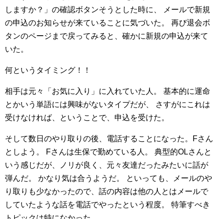
しますか？」の確認ボタンそうとした時に、
メールで新規
の申込のお知らせが来ていることに気づいた。
再び退会ボ
タンのページまで戻ってみると、確かに新規の申込が来て
いた。
何というタイミング！！
相手は元々「お気に入り」に入れていた人。
基本的に運命
とかいう単語には興味がないタイプだが、
さすがにこれは
受けなければ、ということで、申込を受けた。
そして数日のやり取りの後、電話することになった。Fさん
としよう。
Fさんは生保で勤めている人。
典型的OLさんと
いう感じだが、ノリが良く、元々友達だったみたいに話が
弾んだ。
かなり気は合うようだ。
といっても、メールのや
り取りも少なかったので、話の内容は他の人とはメールで
していたような話を電話でやったという程度。
特筆すべき
トピックは特になかった。