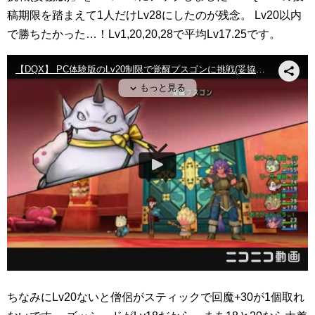
稿期限を踏まえて1人だけLv28にしたのが残念。
Lv20以内
で勝ちたかった…！Lv1,20,20,28で平均Lv17.25です。
ちなみにLv20ないと僧侶がスティックで回魔+30が1個取れ