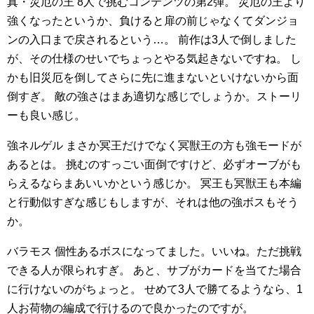
真・災厄の王
8人で挑むコンテンツの第2弾。
災厄の王より
強くなったというか、負けると扉の前じゃなくてダンジョ
ンの入口まで戻されるという…。
前作は3人で倒しました
が、その仕様のせいでちょっとやる気起きないですね。
し
かも旧災厄を倒してさらに先に進まないといけないから面
倒すぎ。
敵の強さはまあ適切な感じでしょうか。ストーリ
ーも良い感じ。
強ネルゲル
まさか冥王だけでなく冥獣王の方も強モードが
あるとは。
挑むのすっごい面倒ですけど、必ずオーブがも
らえるならまあいいかという感じか。
冥王も冥獣王も本編
と行動似すぎな感じもしますが、それは他の強ボスもそう
か。
バラモス
個性あるボスになってました。いいね。ただ挑戦
できる人が限られすぎ。
あと、サブがカードを当てた場合
に行けないのがちょっと。
せめて3人で勝てるようなら、1
人お荷物の編成で行けるので良かったのですが。