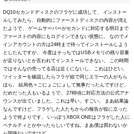
DQ10セカンドディスクのフラゲに成功して、
インストー
ルしてみたら、自動的にファーストディスクの内容が消え
たようで、
ゲームサーバーがセカンドに対応する明日まで
ファーストの内容にもログインできない状態に。
なのでメ
インアカウントの方は24時まで待ってインストールしよう
としたんですが、
今度はそっちではUSBメモリの残り容量
が足りないとか言われてインストールできない。
この時間
ではそんなの売ってる店は近くにないし、これはひどい。
ツイッターを確認したらフラゲ組で同じエラーの人がちら
ほら。
結局色々ごにょごにょして無事だったんですけど、
だめだった人もいるようで。
27時頃に対応方法の公式アナ
ウンスが出ていました。これは早い。すごい。
まあ結果論
なんですけど、フラゲした人たちからの報告が役に立った
ようで何よりです。
いっぽうXBOX ONEはフラゲした人に
ペナルティとかやったらしいですね。まあ僕は買わないか
ら関係ないですけど。