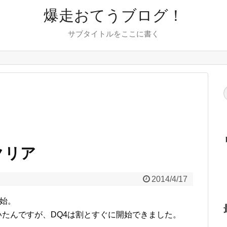
爆走おてうブログ！
サブタイトルをここに書く
事クリア
2014/4/17
開始。
いたんですが、DQ4は割とすぐに開始できました。