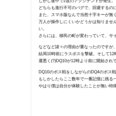
しかし途中で2度のアクシデントが発生。
どちらも進行不可のバグで、回避するの
また、スマホ版なんで当然十字キーが無
万人が操作しにくいかどうかは知りませ
い。
さらには、移民の町が変わっていて、サ
などなど諸々の理由が重なったのですが
結局10時前にラスボスを撃破。そして1
運悪く(?)DQ10が12時より前に開始さ
DQ10のボス戦をしながらのDQ4のボス
もしかしたらここ数年で一番記憶に残る
やはり僕は自分が体験したことが無い特