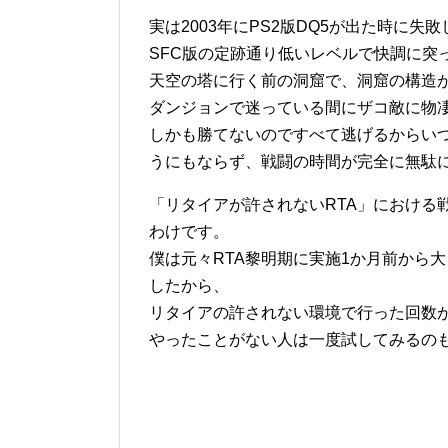
実は2003年にPS2版DQ5が出た時に失
SFC版の定跡通り低いレベルで快調に突
天空の塔に行く前の洞窟で、洞窟の構造が
ダンジョンで迷っている間にザコ敵に物
しかも勝てないのですべて逃げるからい
うにもならず、戦闘の時間が完全に無駄
「リタイアが許されないRTA」における
わけです。
僕は元々RTA黎明期に実施1か月前から
したから、
リタイアの許されない環境で行った回数
やったことがない人は一度試してみるの