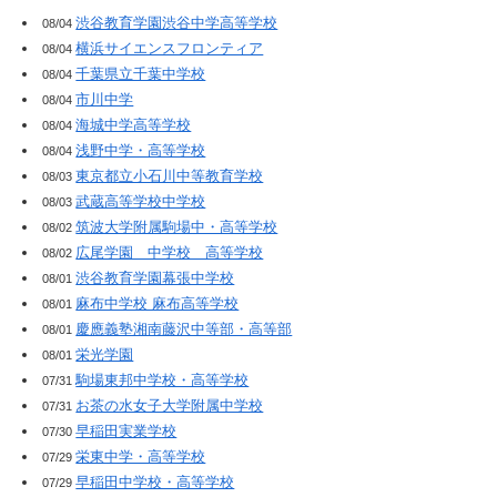
渋谷教育学園渋谷中学高等学校
08/04
横浜サイエンスフロンティア
08/04
千葉県立千葉中学校
08/04
市川中学
08/04
海城中学高等学校
08/04
浅野中学・高等学校
08/04
東京都立小石川中等教育学校
08/03
武蔵高等学校中学校
08/03
筑波大学附属駒場中・高等学校
08/02
広尾学園 中学校 高等学校
08/02
渋谷教育学園幕張中学校
08/01
麻布中学校 麻布高等学校
08/01
慶應義塾湘南藤沢中等部・高等部
08/01
栄光学園
08/01
駒場東邦中学校・高等学校
07/31
お茶の水女子大学附属中学校
07/31
早稲田実業学校
07/30
栄東中学・高等学校
07/29
早稲田中学校・高等学校
07/29