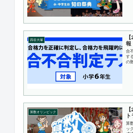
【
四谷大塚
報
合
す
の
【
算数オリンピック
ト
算
ッ