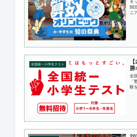
キ
B
ニア
【
全国統一小学生テスト
勝
全
「
験
2