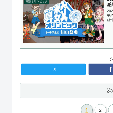
算数オリンピック
感
2
平
確
X
次
1
2