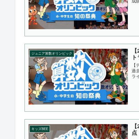
成績
【
ジュニア算数オリンピック
ト
【
過
ラ
【
キッズBEE
点