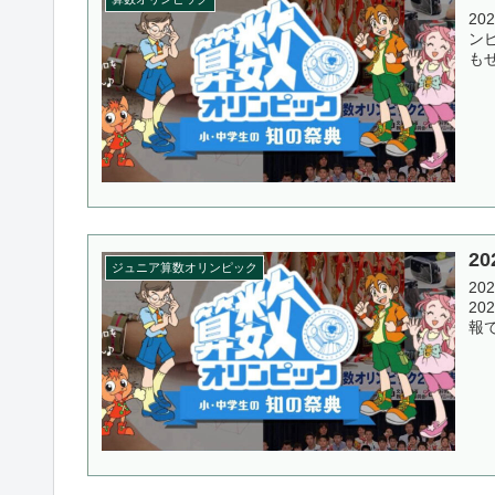
2
ン
も
2
ジュニア算数オリンピック
2
2
報で