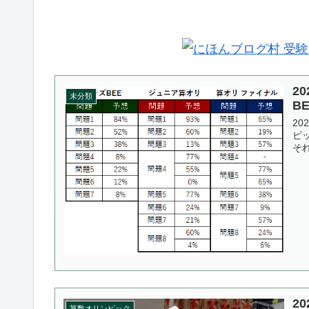
2
未分類
B
2
ピ
そ
2
算数オリンピック