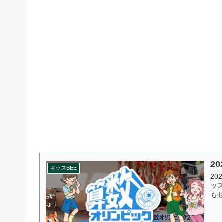
2
キッズBEE
20
ッ
もぜ