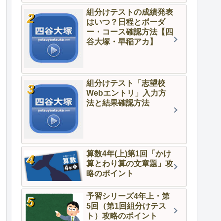
組分けテストの成績発表
はいつ？日程とボーダ
ー・コース確認方法【四
谷大塚・早稲アカ】
組分けテスト「志望校
Webエントリ」入力方
法と結果確認方法
算数4年(上)第1回「かけ
算とわり算の文章題」攻
略のポイント
予習シリーズ4年上・第
5回（第1回組分けテス
ト）攻略のポイント