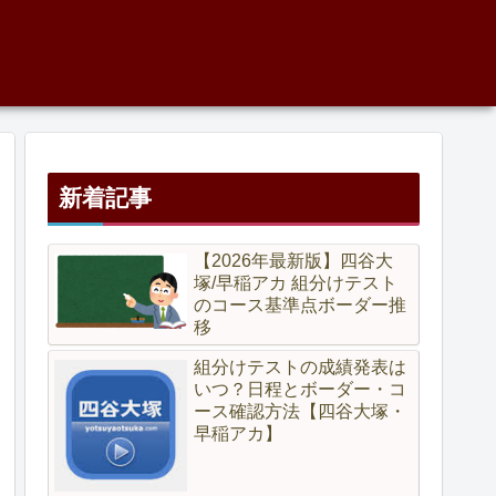
新着記事
【2026年最新版】四谷大
塚/早稲アカ 組分けテスト
のコース基準点ボーダー推
移
組分けテストの成績発表は
いつ？日程とボーダー・コ
ース確認方法【四谷大塚・
早稲アカ】