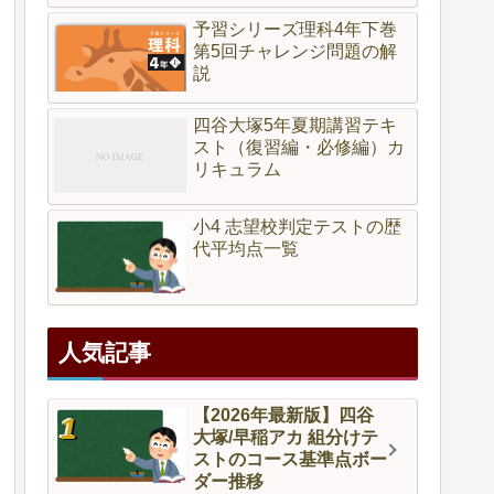
予習シリーズ理科4年下巻
第5回チャレンジ問題の解
説
四谷大塚5年夏期講習テキ
スト（復習編・必修編）カ
リキュラム
小4 志望校判定テストの歴
代平均点一覧
人気記事
【2026年最新版】四谷
大塚/早稲アカ 組分けテ
ストのコース基準点ボー
ダー推移