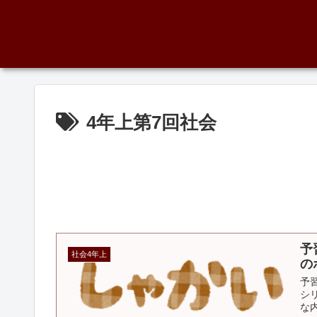
4年上第7回社会
予
社会4年上
の
予
シ
な内