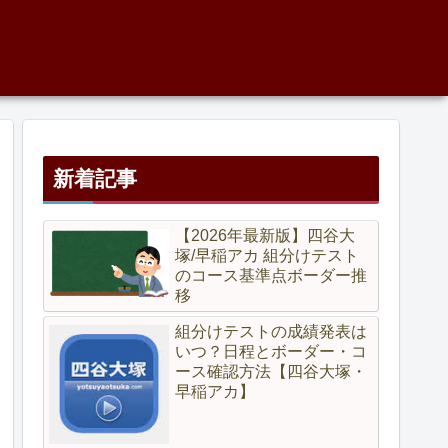
新着記事
【2026年最新版】四谷大
塚/早稲アカ 組分けテスト
のコース基準点ボーダー推
移
組分けテストの成績発表は
いつ？日程とボーダー・コ
ース確認方法【四谷大塚・
早稲アカ】