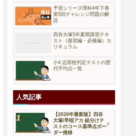
予習シリーズ理科4年下巻
第5回チャレンジ問題の解
説
四谷大塚5年夏期講習テキ
スト（復習編・必修編）カ
リキュラム
小4 志望校判定テストの歴
代平均点一覧
人気記事
【2026年最新版】四谷
大塚/早稲アカ 組分けテ
ストのコース基準点ボー
ダー推移