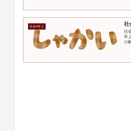
社
社会4年上
社
年
の解