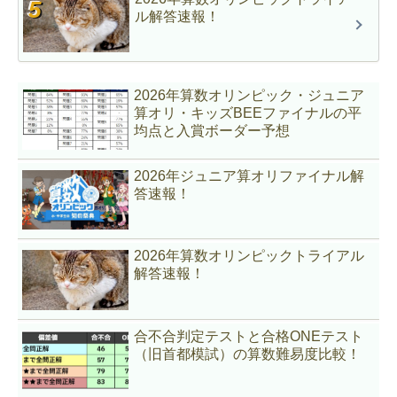
ル解答速報！
2026年算数オリンピック・ジュニア
算オリ・キッズBEEファイナルの平
均点と入賞ボーダー予想
2026年ジュニア算オリファイナル解
答速報！
2026年算数オリンピックトライアル
解答速報！
合不合判定テストと合格ONEテスト
（旧首都模試）の算数難易度比較！