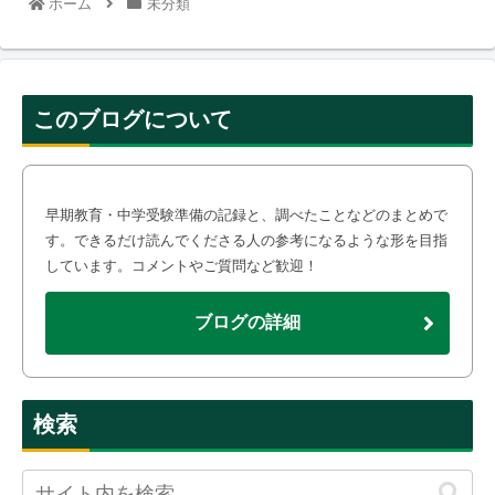
ホーム
未分類
このブログについて
早期教育・中学受験準備の記録と、調べたことなどのまとめで
す。できるだけ読んでくださる人の参考になるような形を目指
しています。コメントやご質問など歓迎！
ブログの詳細
検索