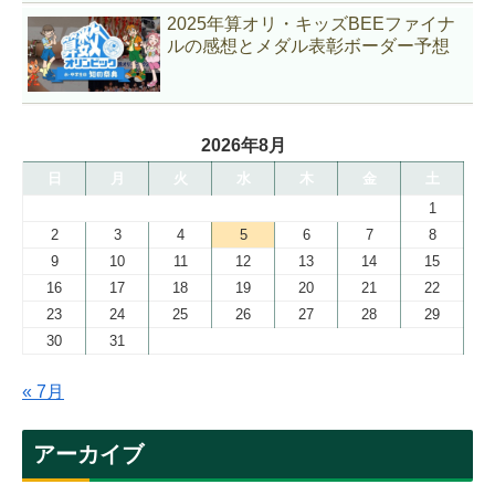
2025年算オリ・キッズBEEファイナ
ルの感想とメダル表彰ボーダー予想
2026年8月
日
月
火
水
木
金
土
1
2
3
4
5
6
7
8
9
10
11
12
13
14
15
16
17
18
19
20
21
22
23
24
25
26
27
28
29
30
31
« 7月
アーカイブ