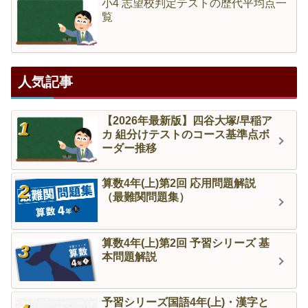
小4 志望校判定テストの歴代平均点一
覧
人気記事
【2026年最新版】四谷大塚/早稲ア
カ 組分けテストのコース基準点ボ
ーダー推移
算数4年(上)第2回 応用問題解説
（最難関問題集）
算数4年(上)第2回 予習シリーズ 基
本問題解説
予習シリーズ国語4年(上)・漢字と