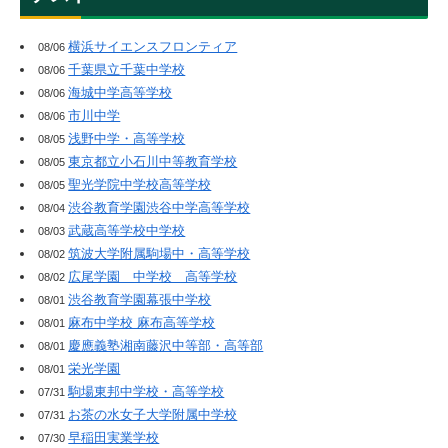
横浜サイエンスフロンティア
08/06
千葉県立千葉中学校
08/06
海城中学高等学校
08/06
市川中学
08/06
浅野中学・高等学校
08/05
東京都立小石川中等教育学校
08/05
聖光学院中学校高等学校
08/05
渋谷教育学園渋谷中学高等学校
08/04
武蔵高等学校中学校
08/03
筑波大学附属駒場中・高等学校
08/02
広尾学園 中学校 高等学校
08/02
渋谷教育学園幕張中学校
08/01
麻布中学校 麻布高等学校
08/01
慶應義塾湘南藤沢中等部・高等部
08/01
栄光学園
08/01
駒場東邦中学校・高等学校
07/31
お茶の水女子大学附属中学校
07/31
早稲田実業学校
07/30