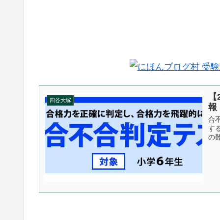
【
四谷大塚
報
合
す
の