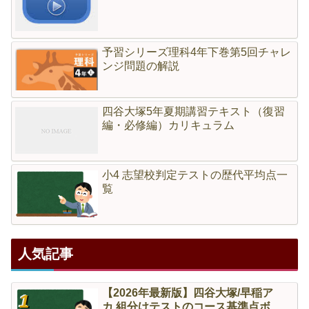
予習シリーズ理科4年下巻第5回チャレ
ンジ問題の解説
四谷大塚5年夏期講習テキスト（復習
編・必修編）カリキュラム
小4 志望校判定テストの歴代平均点一
覧
人気記事
【2026年最新版】四谷大塚/早稲ア
カ 組分けテストのコース基準点ボ