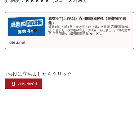
難易度：★★★★★（Sコース対象）
算数4年(上)第1回 応用問題B解説（最難関問題
集）
算数4年(上)第1回：かけ算とわり算の文章題 応用問題B解
説 予習シリーズ算数4年上・第1回：かけ算とわり算の文章
題 応用問題A（最難関問題集P6～P7...
oteu.net
↓お役に立ちましたらクリック