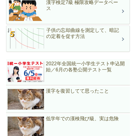
漢字検定7級 極限攻略データベー
ス
子供の忘却曲線を測定して、暗記
の定着を促す方法
2022年全国統一小学生テスト申込開
始／6月の各塾公開テスト一覧
漢字を復習してて思ったこと
低学年での漢検飛び級、実は危険