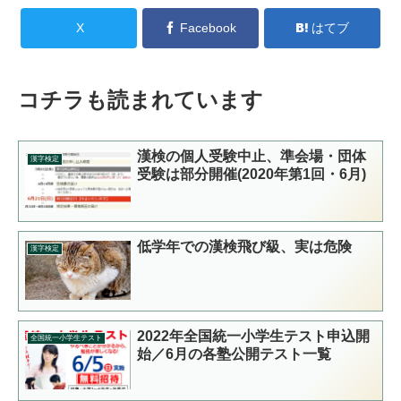
X
Facebook
はてブ
コチラも読まれています
漢検の個人受験中止、準会場・団体
漢字検定
受験は部分開催(2020年第1回・6月)
低学年での漢検飛び級、実は危険
漢字検定
2022年全国統一小学生テスト申込開
全国統一小学生テスト
始／6月の各塾公開テスト一覧