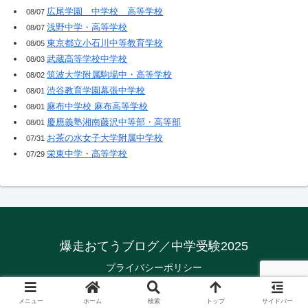
広尾学園 中学校 高等学校
08/07
浅野中学・高等学校
08/07
東京都立小石川中等教育学校
08/05
武蔵高等学校中学校
08/03
筑波大学附属駒場中・高等学校
08/02
渋谷教育学園幕張中学校
08/01
麻布中学校 麻布高等学校
08/01
慶應義塾湘南藤沢中等部・高等部
08/01
お茶の水女子大学附属中学校
07/31
栄東中学・高等学校
07/29
爆走おてうブログ／中学受験2025
プライバシーポリシー
© 2018-2026 爆走おてうブログ／中学受験2025.
メニュー
ホーム
検索
トップ
サイドバー