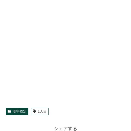
漢字検定
1人目
シェアする