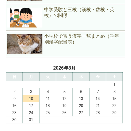
中学受験と三検（漢検・数検・英
検）の関係
小学校で習う漢字一覧まとめ（学年
別漢字配当表）
2026年8月
日
月
火
水
木
金
土
1
2
3
4
5
6
7
8
9
10
11
12
13
14
15
16
17
18
19
20
21
22
23
24
25
26
27
28
29
30
31