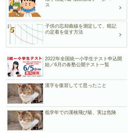
ス
子供の忘却曲線を測定して、暗記
の定着を促す方法
2022年全国統一小学生テスト申込開
始／6月の各塾公開テスト一覧
漢字を復習してて思ったこと
低学年での漢検飛び級、実は危険