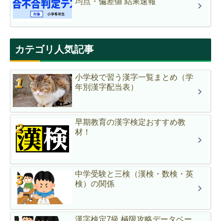
均点・偏差値 結果速報
カテゴリ人気記事
小学校で習う漢字一覧まとめ（学
年別漢字配当表）
早期教育の漢字検定おすすめ教
材！
中学受験と三検（漢検・数検・英
検）の関係
漢字検定7級 極限攻略データベー