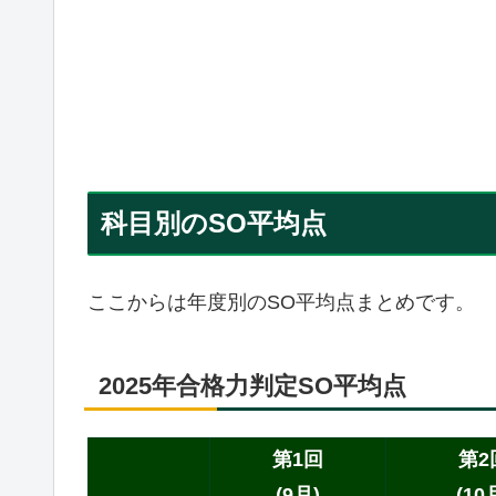
科目別のSO平均点
ここからは年度別のSO平均点まとめです。
2025年合格力判定SO平均点
第1回
第2
(9月)
(10