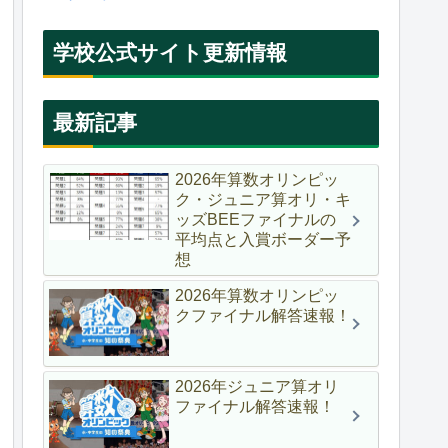
学校公式サイト更新情報
最新記事
2026年算数オリンピッ
ク・ジュニア算オリ・キ
ッズBEEファイナルの
平均点と入賞ボーダー予
想
2026年算数オリンピッ
クファイナル解答速報！
2026年ジュニア算オリ
ファイナル解答速報！