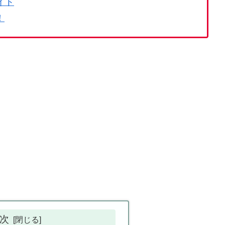
イト
！
次