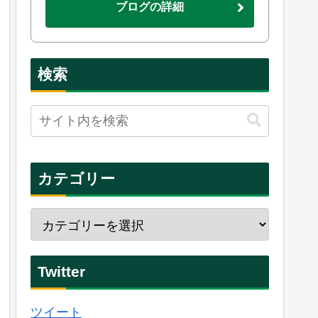
ブログの詳細
検索
カテゴリー
Twitter
ツイート