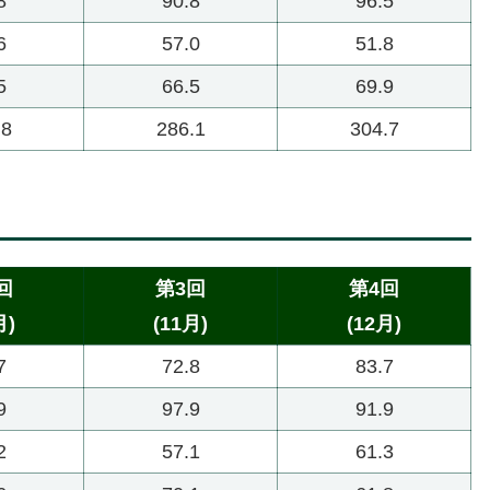
8
90.8
96.5
6
57.0
51.8
5
66.5
69.9
.8
286.1
304.7
回
第3回
第4回
月)
(11月)
(12月)
7
72.8
83.7
9
97.9
91.9
2
57.1
61.3