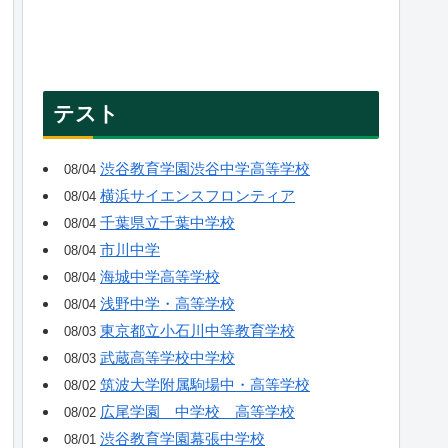
テスト
渋谷教育学園渋谷中学高等学校
08/04
横浜サイエンスフロンティア
08/04
千葉県立千葉中学校
08/04
市川中学
08/04
海城中学高等学校
08/04
浅野中学・高等学校
08/04
東京都立小石川中等教育学校
08/03
武蔵高等学校中学校
08/03
筑波大学附属駒場中・高等学校
08/02
広尾学園 中学校 高等学校
08/02
渋谷教育学園幕張中学校
08/01