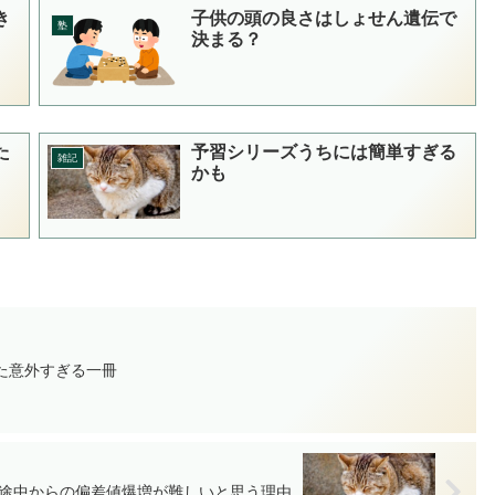
き
子供の頭の良さはしょせん遺伝で
塾
決まる？
た
予習シリーズうちには簡単すぎる
雑記
かも
た意外すぎる一冊
途中からの偏差値爆増が難しいと思う理由