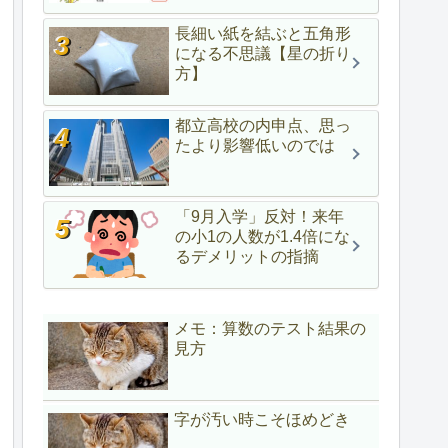
長細い紙を結ぶと五角形
になる不思議【星の折り
方】
都立高校の内申点、思っ
たより影響低いのでは
「9月入学」反対！来年
の小1の人数が1.4倍にな
るデメリットの指摘
メモ：算数のテスト結果の
見方
字が汚い時こそほめどき