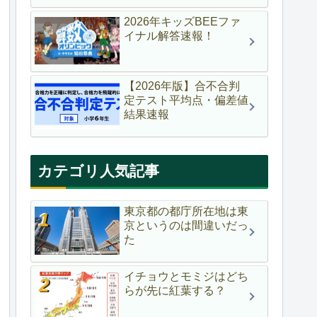
2026年キッズBEEファ
イナル解答速報！
【2026年版】合不合判
定テスト平均点・偏差値
結果速報
カテゴリ人気記事
東京都の都庁所在地は東
京というのは間違いだっ
た
イチョウとモミジはどち
らが先に紅葉する？