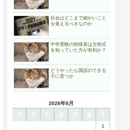
社会はどこまで細かいこと
を覚えるべきなのか
中学受験の特殊算は方程式
を知っていた方が有利か？
どうやったら国語のできる
子に育つか
2026年8月
日
月
火
水
木
金
土
1