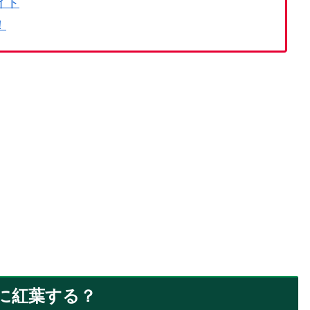
イト
！
に紅葉する？