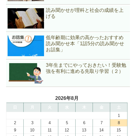
読み聞かせが理科と社会の成績を上
げる
低年齢期に効果の高かったおすすめ
読み聞かせ本「1話5分の読み聞かせ
お話集」
3年生までにやっておきたい！受験勉
強を有利に進める先取り学習（２）
2026年8月
日
月
火
水
木
金
土
1
2
3
4
5
6
7
8
9
10
11
12
13
14
15