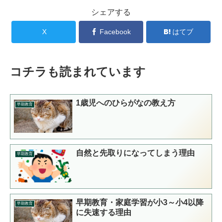
シェアする
X
Facebook
はてブ
コチラも読まれています
1歳児へのひらがなの教え方
早期教育
自然と先取りになってしまう理由
早期教育
早期教育・家庭学習が小3～小4以降
早期教育
に失速する理由