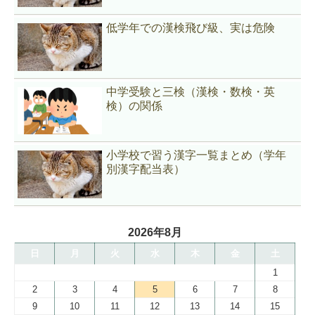
低学年での漢検飛び級、実は危険
中学受験と三検（漢検・数検・英
検）の関係
小学校で習う漢字一覧まとめ（学年
別漢字配当表）
2026年8月
日
月
火
水
木
金
土
1
2
3
4
5
6
7
8
9
10
11
12
13
14
15