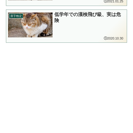
2021.01.25
低学年での漢検飛び級、実は危
漢字検定
険
2020.10.30