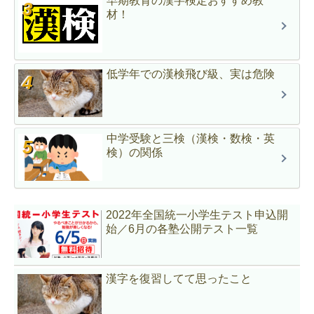
早期教育の漢字検定おすすめ教
材！
低学年での漢検飛び級、実は危険
中学受験と三検（漢検・数検・英
検）の関係
2022年全国統一小学生テスト申込開
始／6月の各塾公開テスト一覧
漢字を復習してて思ったこと