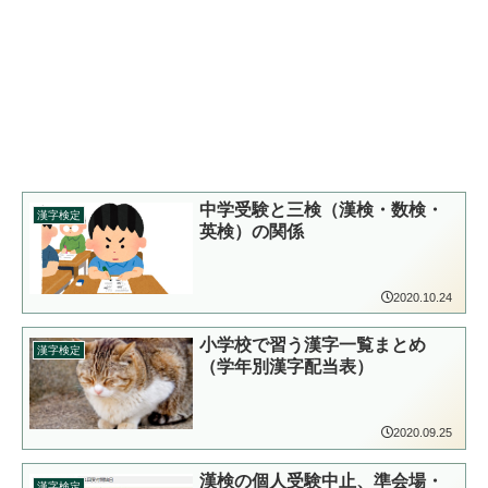
中学受験と三検（漢検・数検・
漢字検定
英検）の関係
2020.10.24
小学校で習う漢字一覧まとめ
漢字検定
（学年別漢字配当表）
2020.09.25
漢検の個人受験中止、準会場・
漢字検定