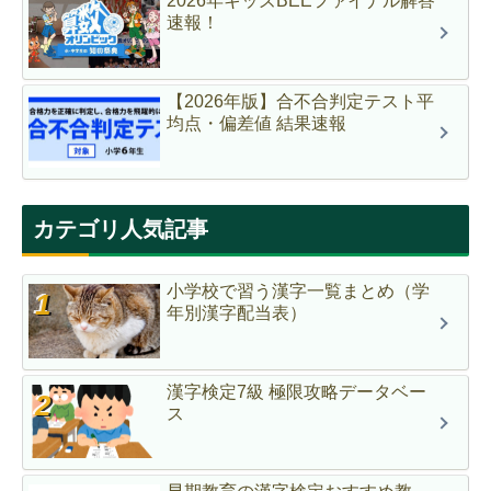
2026年キッズBEEファイナル解答
速報！
【2026年版】合不合判定テスト平
均点・偏差値 結果速報
カテゴリ人気記事
小学校で習う漢字一覧まとめ（学
年別漢字配当表）
漢字検定7級 極限攻略データベー
ス