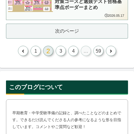
対策コースと選抜テスト合格基
準点ボーダーまとめ
2026.05.17
次のページ
2
前
次
1
3
4
…
59
へ
へ
このブログについて
早期教育・中学受験準備の記録と、調べたことなどのまとめで
す。できるだけ読んでくださる人の参考になるような形を目指
しています。コメントやご質問など歓迎！