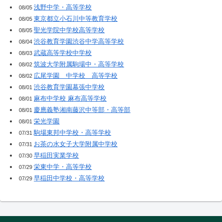
浅野中学・高等学校
08/05
東京都立小石川中等教育学校
08/05
聖光学院中学校高等学校
08/05
渋谷教育学園渋谷中学高等学校
08/04
武蔵高等学校中学校
08/03
筑波大学附属駒場中・高等学校
08/02
広尾学園 中学校 高等学校
08/02
渋谷教育学園幕張中学校
08/01
麻布中学校 麻布高等学校
08/01
慶應義塾湘南藤沢中等部・高等部
08/01
栄光学園
08/01
駒場東邦中学校・高等学校
07/31
お茶の水女子大学附属中学校
07/31
早稲田実業学校
07/30
栄東中学・高等学校
07/29
早稲田中学校・高等学校
07/29