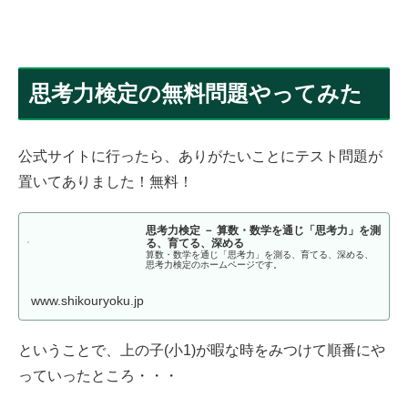
思考力検定の無料問題やってみた
公式サイトに行ったら、ありがたいことにテスト問題が
置いてありました！無料！
思考力検定 － 算数・数学を通じ「思考力」を測
る、育てる、深める
算数・数学を通じ「思考力」を測る、育てる、深める、
思考力検定のホームページです。
www.shikouryoku.jp
ということで、上の子(小1)が暇な時をみつけて順番にや
っていったところ・・・