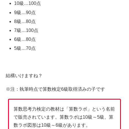
10級…100点
9級…90点
8級…80点
7級…100点
6級…80点
5級…70点
結構いけますね？
※注：執筆時点で算数検定6級取得済みの子です
算数思考力検定の教材は「算数ラボ」という名前
で販売されています。算数ラボは10級～5級、算
数ラボ図形は10級～6級があります。