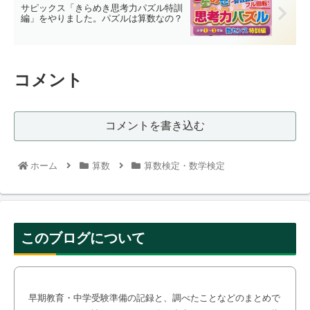
サピックス「きらめき思考力パズル特訓
編」をやりました。パズルは算数なの？
コメント
コメントを書き込む
ホーム
算数
算数検定・数学検定
このブログについて
早期教育・中学受験準備の記録と、調べたことなどのまとめで