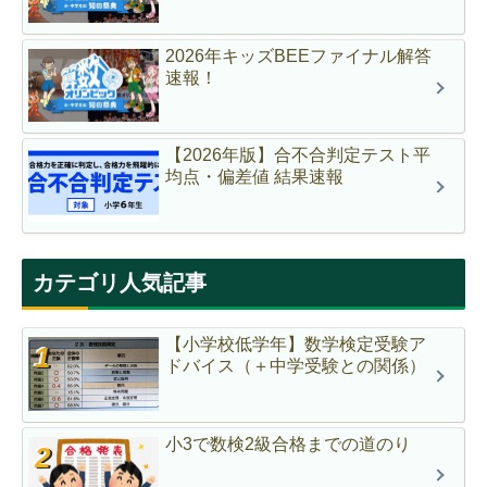
2026年キッズBEEファイナル解答
速報！
【2026年版】合不合判定テスト平
均点・偏差値 結果速報
カテゴリ人気記事
【小学校低学年】数学検定受験ア
ドバイス（＋中学受験との関係）
小3で数検2級合格までの道のり