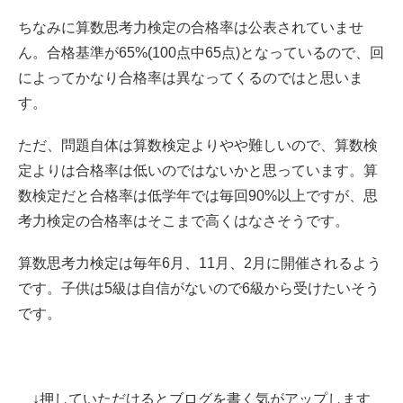
ちなみに算数思考力検定の合格率は公表されていませ
ん。合格基準が65%(100点中65点)となっているので、回
によってかなり合格率は異なってくるのではと思いま
す。
ただ、問題自体は算数検定よりやや難しいので、算数検
定よりは合格率は低いのではないかと思っています。算
数検定だと合格率は低学年では毎回90%以上ですが、思
考力検定の合格率はそこまで高くはなさそうです。
算数思考力検定は毎年6月、11月、2月に開催されるよう
です。子供は5級は自信がないので6級から受けたいそう
です。
↓押していただけるとブログを書く気がアップします