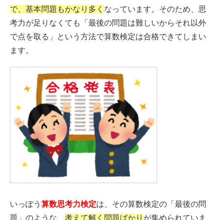
で、基本問題もかなり多く
なっています。そのため、思
考力が足りなくても「最後の問題は難しいからそれ以外
で点を取る」という方法で算数検定は合格できてしまい
ます。
いっぽう
算数
思考力検定
は、その算数検定の「最後の問
題」のような、
考えて解く問題ばかり
が集められていま