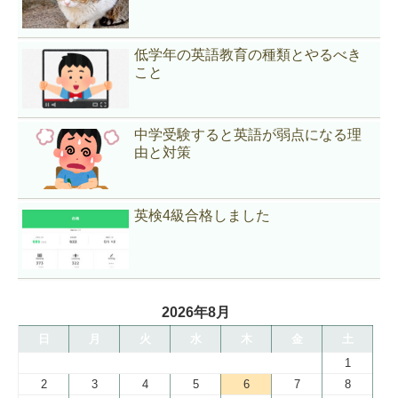
低学年の英語教育の種類とやるべき
こと
中学受験すると英語が弱点になる理
由と対策
英検4級合格しました
2026年8月
日
月
火
水
木
金
土
1
2
3
4
5
6
7
8