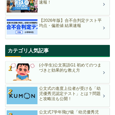
速報！
【2026年版】合不合判定テスト平
均点・偏差値 結果速報
カテゴリ人気記事
(小学生)公文英語G1 初めてのつま
づきと効果的な教え方
公文式の進度上位者が受ける「幼
児優秀児認定テスト」とは？問題
と攻略法も公開！
公文式7学年飛び級「幼児優秀児