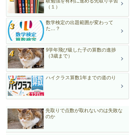
験勉強を有利に進める先取り学習
（１）
数学検定の出題範囲が変わって
た…？
9学年飛び級した子の算数の進捗
（3歳まで）
ハイクラス算数1年までの道のり
先取りで点数が取れないのは失敗な
のか