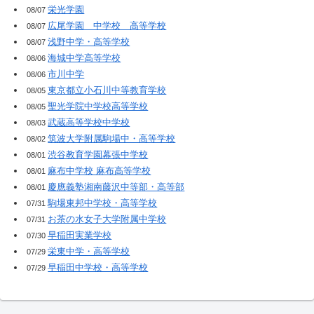
栄光学園
08/07
広尾学園 中学校 高等学校
08/07
浅野中学・高等学校
08/07
海城中学高等学校
08/06
市川中学
08/06
東京都立小石川中等教育学校
08/05
聖光学院中学校高等学校
08/05
武蔵高等学校中学校
08/03
筑波大学附属駒場中・高等学校
08/02
渋谷教育学園幕張中学校
08/01
麻布中学校 麻布高等学校
08/01
慶應義塾湘南藤沢中等部・高等部
08/01
駒場東邦中学校・高等学校
07/31
お茶の水女子大学附属中学校
07/31
早稲田実業学校
07/30
栄東中学・高等学校
07/29
早稲田中学校・高等学校
07/29