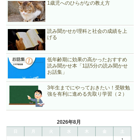
1歳児へのひらがなの教え方
読み聞かせが理科と社会の成績を上
げる
低年齢期に効果の高かったおすすめ
読み聞かせ本「1話5分の読み聞かせ
お話集」
3年生までにやっておきたい！受験勉
強を有利に進める先取り学習（２）
2026年8月
日
月
火
水
木
金
土
1