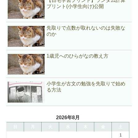
【自宅学習プリント】ランダム計算
プリント(小学生向け)公開
先取りで点数が取れないのは失敗な
のか
1歳児へのひらがなの教え方
小学生が古文の勉強を先取りで始め
る方法
2026年8月
日
月
火
水
木
金
土
1