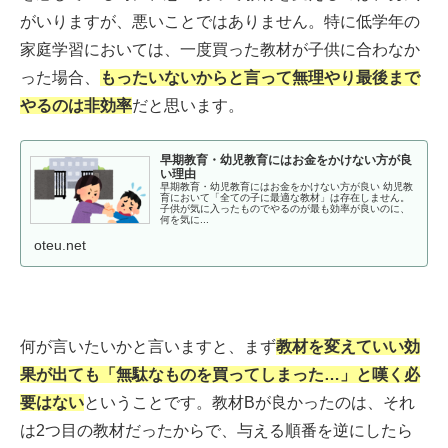
がいりますが、悪いことではありません。特に低学年の
家庭学習においては、一度買った教材が子供に合わなか
った場合、
もったいないからと言って無理やり最後まで
やるのは非効率
だと思います。
早期教育・幼児教育にはお金をかけない方が良
い理由
早期教育・幼児教育にはお金をかけない方が良い 幼児教
育において「全ての子に最適な教材」は存在しません。
子供が気に入ったものでやるのが最も効率が良いのに、
何を気に...
oteu.net
何が言いたいかと言いますと、まず
教材を変えていい効
果が出ても「無駄なものを買ってしまった…」と嘆く必
要はない
ということです。教材Bが良かったのは、それ
は2つ目の教材だったからで、与える順番を逆にしたら