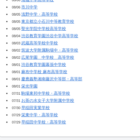
市川中学
08/06
浅野中学・高等学校
08/05
東京都立小石川中等教育学校
08/05
聖光学院中学校高等学校
08/05
渋谷教育学園渋谷中学高等学校
08/04
武蔵高等学校中学校
08/03
筑波大学附属駒場中・高等学校
08/02
広尾学園 中学校 高等学校
08/02
渋谷教育学園幕張中学校
08/01
麻布中学校 麻布高等学校
08/01
慶應義塾湘南藤沢中等部・高等部
08/01
栄光学園
08/01
駒場東邦中学校・高等学校
07/31
お茶の水女子大学附属中学校
07/31
早稲田実業学校
07/30
栄東中学・高等学校
07/29
早稲田中学校・高等学校
07/29