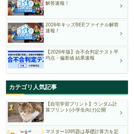
解答速報！
2026年キッズBEEファイナル解答
速報！
【2026年版】合不合判定テスト平
均点・偏差値 結果速報
カテゴリ人気記事
【自宅学習プリント】ランダム計
算プリント(小学生向け)公開
マスター1095題は基礎計算力を定