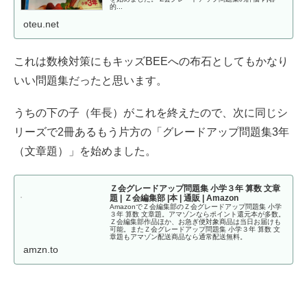
的...
oteu.net
これは数検対策にもキッズBEEへの布石としてもかなり
いい問題集だったと思います。
うちの下の子（年長）がこれを終えたので、次に同じシ
リーズで2冊あるもう片方の「グレードアップ問題集3年
（文章題）」を始めました。
Ｚ会グレードアップ問題集 小学３年 算数 文章
題 | Ｚ会編集部 |本 | 通販 | Amazon
AmazonでＺ会編集部のＺ会グレードアップ問題集 小学
３年 算数 文章題。アマゾンならポイント還元本が多数。
Ｚ会編集部作品ほか、お急ぎ便対象商品は当日お届けも
可能。またＺ会グレードアップ問題集 小学３年 算数 文
章題もアマゾン配送商品なら通常配送無料。
amzn.to