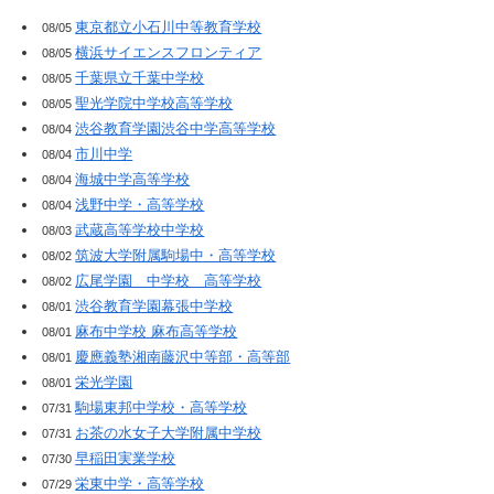
東京都立小石川中等教育学校
08/05
横浜サイエンスフロンティア
08/05
千葉県立千葉中学校
08/05
聖光学院中学校高等学校
08/05
渋谷教育学園渋谷中学高等学校
08/04
市川中学
08/04
海城中学高等学校
08/04
浅野中学・高等学校
08/04
武蔵高等学校中学校
08/03
筑波大学附属駒場中・高等学校
08/02
広尾学園 中学校 高等学校
08/02
渋谷教育学園幕張中学校
08/01
麻布中学校 麻布高等学校
08/01
慶應義塾湘南藤沢中等部・高等部
08/01
栄光学園
08/01
駒場東邦中学校・高等学校
07/31
お茶の水女子大学附属中学校
07/31
早稲田実業学校
07/30
栄東中学・高等学校
07/29