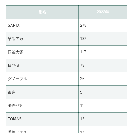
塾名
2022年
SAPIX
278
早稲アカ
132
四谷大塚
117
日能研
73
グノーブル
25
市進
5
栄光ゼミ
11
TOMAS
12
受験ドクター
17