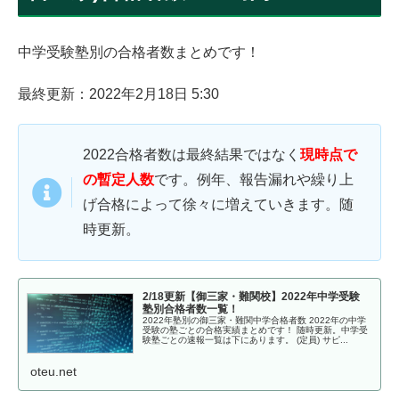
中学受験塾別の合格者数まとめです！
最終更新：2022年2月18日 5:30
2022合格者数は最終結果ではなく
現時点で
の暫定人数
です。例年、報告漏れや繰り上
げ合格によって徐々に増えていきます。随
時更新。
2/18更新【御三家・難関校】2022年中学受験
塾別合格者数一覧！
2022年塾別の御三家・難関中学合格者数 2022年の中学
受験の塾ごとの合格実績まとめです！ 随時更新。中学受
験塾ごとの速報一覧は下にあります。 (定員) サピ...
oteu.net