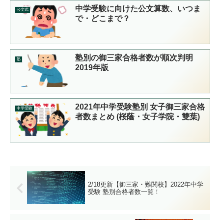
中学受験に向けた公文算数、いつま
公文式
で・どこまで？
塾別の御三家合格者数が順次判明
塾
2019年版
2021年中学受験塾別 女子御三家合格
中学受験
者数まとめ (桜蔭・女子学院・雙葉)
2/18更新【御三家・難関校】2022年中学
受験 塾別合格者数一覧！