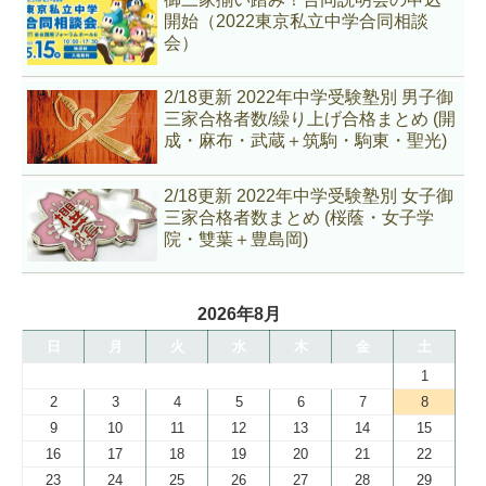
開始（2022東京私立中学合同相談
会）
2/18更新 2022年中学受験塾別 男子御
三家合格者数/繰り上げ合格まとめ (開
成・麻布・武蔵＋筑駒・駒東・聖光)
2/18更新 2022年中学受験塾別 女子御
三家合格者数まとめ (桜蔭・女子学
院・雙葉＋豊島岡)
2026年8月
日
月
火
水
木
金
土
1
2
3
4
5
6
7
8
9
10
11
12
13
14
15
16
17
18
19
20
21
22
23
24
25
26
27
28
29