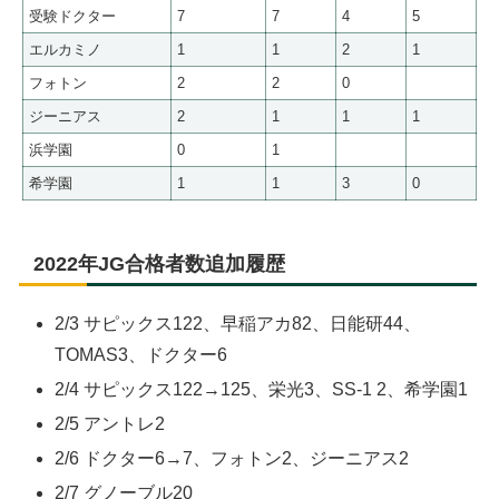
受験ドクター
7
7
4
5
エルカミノ
1
1
2
1
フォトン
2
2
0
ジーニアス
2
1
1
1
浜学園
0
1
希学園
1
1
3
0
2022年JG合格者数追加履歴
2/3 サピックス122、早稲アカ82、日能研44、
TOMAS3、ドクター6
2/4 サピックス122→125、栄光3、SS-1 2、希学園1
2/5 アントレ2
2/6 ドクター6→7、フォトン2、ジーニアス2
2/7 グノーブル20