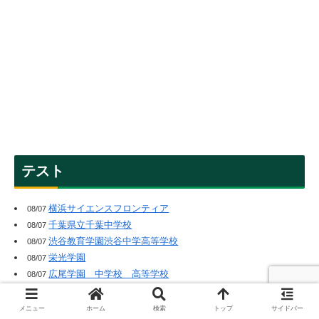
テスト
横浜サイエンスフロンティア
08/07
千葉県立千葉中学校
08/07
渋谷教育学園渋谷中学高等学校
08/07
栄光学園
08/07
広尾学園 中学校 高等学校
08/07
浅野中学・高等学校
08/07
海城中学高等学校
08/06
メニュー
ホーム
検索
トップ
サイドバー