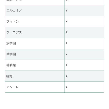
エルカミノ
2
フォトン
9
ジーニアス
1
浜学園
1
希学園
7
啓明館
1
臨海
4
アントレ
4