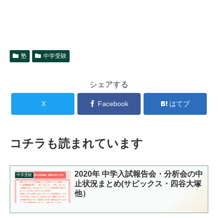
塾
中学受験
シェアする
X
Facebook
はてブ
コチラも読まれています
2020年 中学入試報告会・分析会の中
中学受験
止状況まとめ(サピックス・四谷大塚
他）