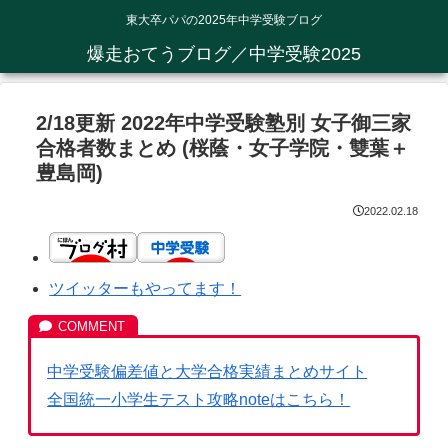
東大卒パパの2025年中学受験ブログ
爆走おてうブログ／中学受験2025
2/18更新 2022年中学受験塾別 女子御三家
合格者数まとめ (桜蔭・女子学院・雙葉＋
豊島岡)
2022.02.18
ツイッターもやってます！
中学受験偏差値と大学合格実績まとめサイト
全国統一小学生テスト攻略noteはこちら！