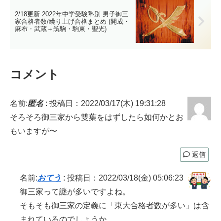
2/18更新 2022年中学受験塾別 男子御三
家合格者数/繰り上げ合格まとめ (開成・
麻布・武蔵＋筑駒・駒東・聖光)
コメント
名前:
匿名
:
投稿日：2022/03/17(木) 19:31:28
そろそろ御三家から雙葉をはずしたら如何かとお
もいますが〜
返信
名前:
おてう
:
投稿日：2022/03/18(金) 05:06:23
御三家って謎が多いですよね。
そもそも御三家の定義に「東大合格者数が多い」は含
まれているのでしょうか。