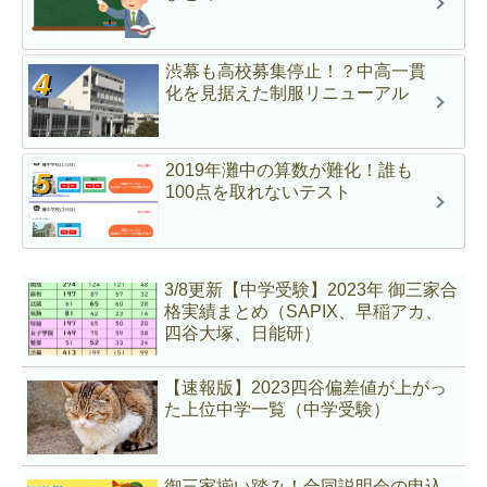
渋幕も高校募集停止！？中高一貫
化を見据えた制服リニューアル
2019年灘中の算数が難化！誰も
100点を取れないテスト
3/8更新【中学受験】2023年 御三家合
格実績まとめ（SAPIX、早稲アカ、
四谷大塚、日能研）
【速報版】2023四谷偏差値が上がっ
た上位中学一覧（中学受験）
御三家揃い踏み！合同説明会の申込