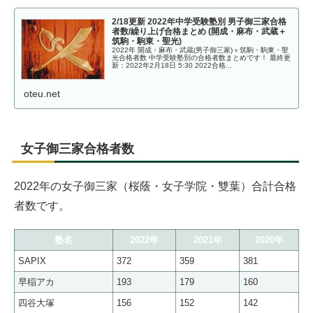
2/18更新 2022年中学受験塾別 男子御三家合格
者数/繰り上げ合格まとめ (開成・麻布・武蔵＋
筑駒・駒東・聖光)
2022年 開成・麻布・武蔵(男子御三家)＋筑駒・駒東・聖
光合格者数 中学受験塾別の合格者数まとめです！ 最終更
新：2022年2月18日 5:30 2022合格...
oteu.net
女子御三家合格者数
2022年の女子御三家（桜蔭・女子学院・雙葉）合計合格
者数です。
塾名
2022年
2021年
2020年
SAPIX
372
359
381
早稲アカ
193
179
160
四谷大塚
156
152
142