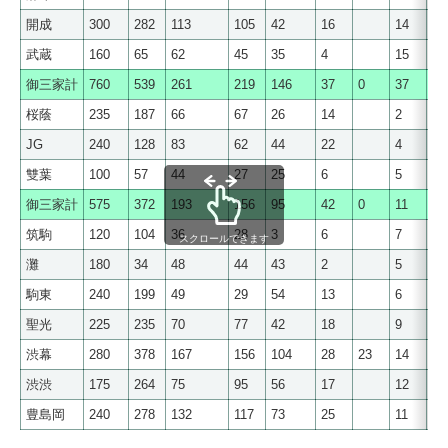
開成
300
282
113
105
42
16
14
9
武蔵
160
65
62
45
35
4
15
1
御三家計
760
539
261
219
146
37
0
37
27
桜蔭
235
187
66
67
26
14
2
5
JG
240
128
83
62
44
22
4
5
雙葉
100
57
44
27
25
6
5
5
御三家計
575
372
193
156
95
42
0
11
15
筑駒
120
104
36
28
3
6
7
3
スクロールできます
灘
180
34
48
44
43
2
5
駒東
240
199
49
29
54
13
6
16
聖光
225
235
70
77
42
18
9
10
渋幕
280
378
167
156
104
28
23
14
23
渋渋
175
264
75
95
56
17
12
8
豊島岡
240
278
132
117
73
25
11
12