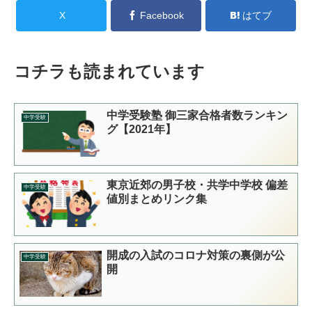
X
Facebook
はてブ
コチラも読まれています
中学受験塾 御三家合格者数ランキン
中学受験
グ【2021年】
東京近郊の男子校・共学中学校 偏差
中学受験
値別まとめリンク集
開成の入試のコロナ対策の裏側が公
中学受験
開