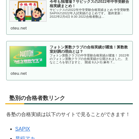
今年も独壇場？サピックスの2022年中学受験合
格実績まとめ！
サピックスの2022年中学受験合格実績まとめ 中学受験塾
SAPIXの2022年入試実績のまとめです。 最終更新：
2022年2月4日 9:30 2022合格者数は...
oteu.net
フォトン算数クラブの合格実績が躍進！算数教
室好調の理由とは？
フォトン算数クラブの中学受験合格実績が躍進！ 2022年
のフォトン算数クラブの合格実績が公開されました。 主
なところを挙げますと、 開成 9人(+3) 麻布 7...
oteu.net
塾別の合格者数リンク
各塾の合格実績は以下のサイトで見ることができます！
SAPIX
早稲アカ