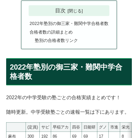
目次
2022年塾別の御三家・難関中学合格者数
合格者数の詳細まとめ
塾別の合格者数リンク
2022年塾別の御三家・難関中学合
格者数
2022年の中学受験の塾ごとの合格実績まとめです！
随時更新。中学受験塾ごとの速報一覧は下にあります。
(定員)
サピ
早稲アカ
四谷
日能研
グノ
市進
栄光
T
麻布
300
192
86
69
69
17
8
17