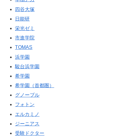
四谷大塚
日能研
栄光ゼミ
市進学院
TOMAS
浜学園
駿台浜学園
希学園
希学園（首都圏）
グノーブル
フォトン
エルカミノ
ジーニアス
受験ドクター