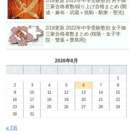
2/18更新 2022年中学受験塾別 男子御
三家合格者数/繰り上げ合格まとめ (開
成・麻布・武蔵＋筑駒・駒東・聖光)
2/18更新 2022年中学受験塾別 女子御
三家合格者数まとめ (桜蔭・女子学
院・雙葉＋豊島岡)
2026年8月
日
月
火
水
木
金
土
1
2
3
4
5
6
7
8
9
10
11
12
13
14
15
16
17
18
19
20
21
22
23
24
25
26
27
28
29
30
31
« 7月