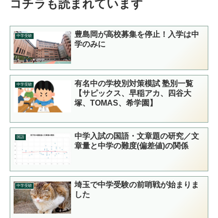
コチラも読まれています
豊島岡が高校募集を停止！入学は中
中学受験
学のみに
有名中の学校別対策模試 塾別一覧
中学受験
【サピックス、早稲アカ、四谷大
塚、TOMAS、希学園】
中学入試の国語・文章題の研究／文
国語
章量と中学の難度(偏差値)の関係
埼玉で中学受験の前哨戦が始まりま
中学受験
した