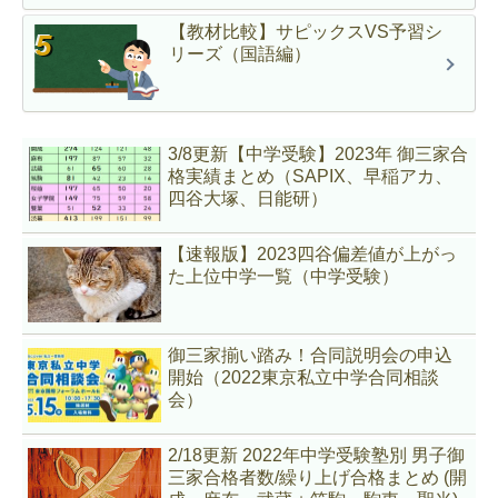
【教材比較】サピックスVS予習シ
リーズ（国語編）
3/8更新【中学受験】2023年 御三家合
格実績まとめ（SAPIX、早稲アカ、
四谷大塚、日能研）
【速報版】2023四谷偏差値が上がっ
た上位中学一覧（中学受験）
御三家揃い踏み！合同説明会の申込
開始（2022東京私立中学合同相談
会）
2/18更新 2022年中学受験塾別 男子御
三家合格者数/繰り上げ合格まとめ (開