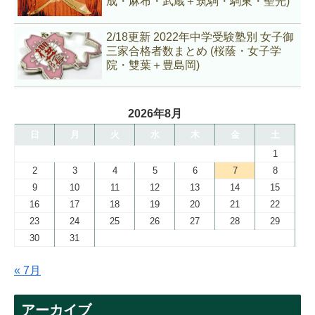
成・麻布・武蔵＋筑駒・駒東・聖光)
2/18更新 2022年中学受験塾別 女子御
三家合格者数まとめ (桜蔭・女子学
院・雙葉＋豊島岡)
2026年8月
日
月
火
水
木
金
土
1
2
3
4
5
6
7
8
9
10
11
12
13
14
15
16
17
18
19
20
21
22
23
24
25
26
27
28
29
30
31
« 7月
アーカイブ