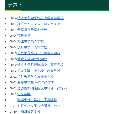
テスト
渋谷教育学園渋谷中学高等学校
08/04
横浜サイエンスフロンティア
08/04
千葉県立千葉中学校
08/04
市川中学
08/04
海城中学高等学校
08/04
浅野中学・高等学校
08/04
東京都立小石川中等教育学校
08/03
武蔵高等学校中学校
08/03
筑波大学附属駒場中・高等学校
08/02
広尾学園 中学校 高等学校
08/02
渋谷教育学園幕張中学校
08/01
麻布中学校 麻布高等学校
08/01
慶應義塾湘南藤沢中等部・高等部
08/01
栄光学園
08/01
駒場東邦中学校・高等学校
07/31
お茶の水女子大学附属中学校
07/31
早稲田実業学校
07/30