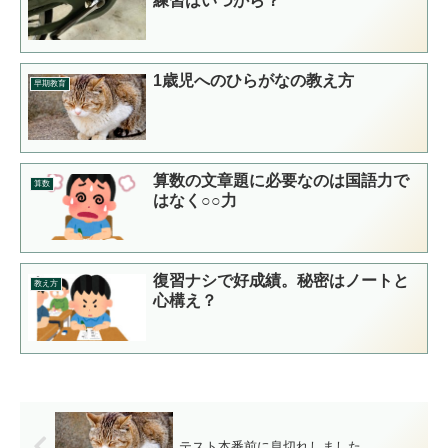
練習はいつから？
1歳児へのひらがなの教え方
早期教育
算数の文章題に必要なのは国語力で
算数
はなく○○力
復習ナシで好成績。秘密はノートと
教え方
心構え？
テスト本番前に息切れしました