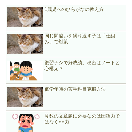
1歳児へのひらがなの教え方
同じ間違いを繰り返す子は「仕組
み」で対策
復習ナシで好成績。秘密はノートと
心構え？
低学年時の苦手科目克服方法
算数の文章題に必要なのは国語力で
はなく○○力