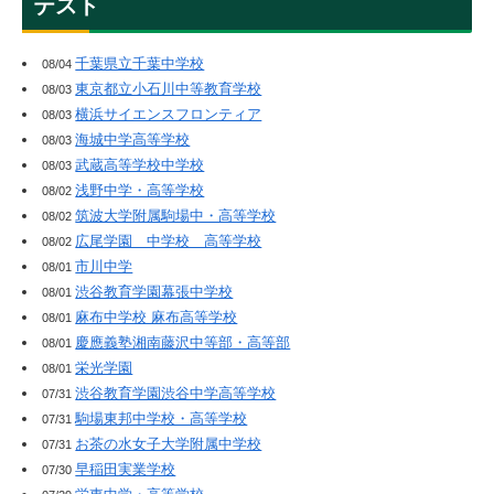
テスト
千葉県立千葉中学校
08/04
東京都立小石川中等教育学校
08/03
横浜サイエンスフロンティア
08/03
海城中学高等学校
08/03
武蔵高等学校中学校
08/03
浅野中学・高等学校
08/02
筑波大学附属駒場中・高等学校
08/02
広尾学園 中学校 高等学校
08/02
市川中学
08/01
渋谷教育学園幕張中学校
08/01
麻布中学校 麻布高等学校
08/01
慶應義塾湘南藤沢中等部・高等部
08/01
栄光学園
08/01
渋谷教育学園渋谷中学高等学校
07/31
駒場東邦中学校・高等学校
07/31
お茶の水女子大学附属中学校
07/31
早稲田実業学校
07/30