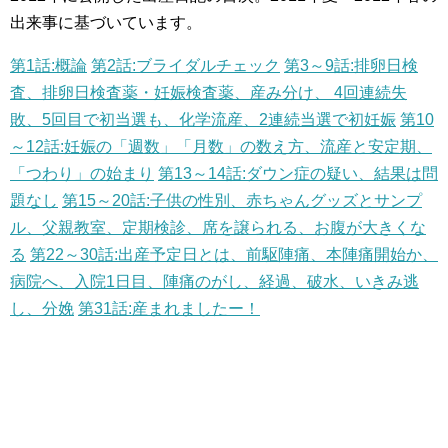
出来事に基づいています。
第1話:概論
第2話:ブライダルチェック
第3～9話:排卵日検
査、排卵日検査薬・妊娠検査薬、産み分け、
4回連続失
敗、5回目で初当選も、化学流産、2連続当選で初妊娠
第10
～12話:妊娠の「週数」「月数」の数え方、流産と安定期、
「つわり」の始まり
第13～14話:ダウン症の疑い、結果は問
題なし
第15～20話:子供の性別、赤ちゃんグッズとサンプ
ル、父親教室、定期検診、席を譲られる、お腹が大きくな
る
第22～30話:出産予定日とは、前駆陣痛、本陣痛開始か、
病院へ、入院1日目、陣痛のがし、経過、破水、いきみ逃
し、分娩
第31話:産まれましたー！