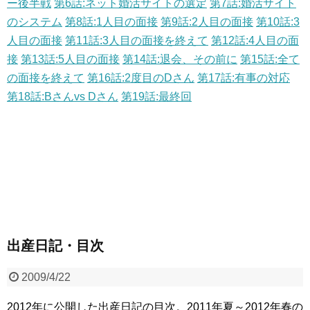
ー後半戦
第6話:ネット婚活サイトの選定
第7話:婚活サイト
のシステム
第8話:1人目の面接
第9話:2人目の面接
第10話:3
人目の面接
第11話:3人目の面接を終えて
第12話:4人目の面
接
第13話:5人目の面接
第14話:退会、その前に
第15話:全て
の面接を終えて
第16話:2度目のDさん
第17話:有事の対応
第18話:Bさんvs Dさん
第19話:最終回
出産日記・目次
2009/4/22
2012年に公開した出産日記の目次。2011年夏～2012年春の