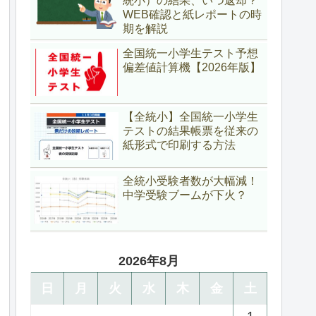
統小）の結果、いつ返却？
WEB確認と紙レポートの時
期を解説
全国統一小学生テスト予想
偏差値計算機【2026年版】
【全統小】全国統一小学生
テストの結果帳票を従来の
紙形式で印刷する方法
全統小受験者数が大幅減！
中学受験ブームが下火？
2026年8月
日
月
火
水
木
金
土
1