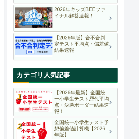
2026年キッズBEEファ
イナル解答速報！
【2026年版】合不合判
定テスト平均点・偏差値
結果速報
カテゴリ人気記事
【2026年最新】全国統
一小学生テスト歴代平均
点・決勝ボーダー結果速
報！
全国統一小学生テスト予
想偏差値計算機【2026
年版】