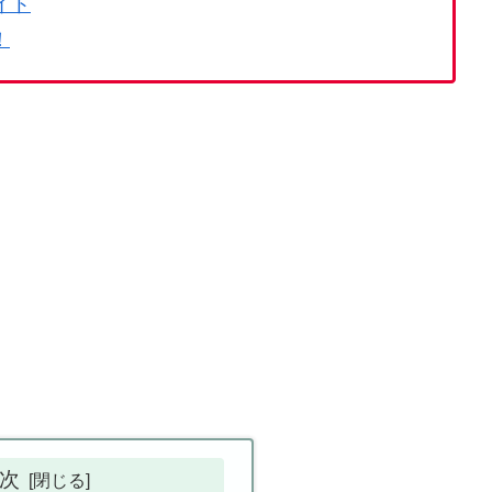
イト
！
次