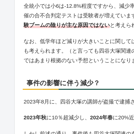
全統小では小6は-12.8%程度ですから、減
催の合不合判定テストは受験者が増えていま
験ブームの陰りが主な原因ではない
と考えら
なお、低学年ほど減りが大きいことに関して
も考えられます。（と言っても四谷大塚関連
ではあまり根拠のない予想ということになり
事件の影響に伴う減少？
2023年8月に、四谷大塚の講師が盗撮で逮
2023年秋
に10％超減少し、
2024年春
に20%
しかし前述の通り、事件後も四谷大塚関連の