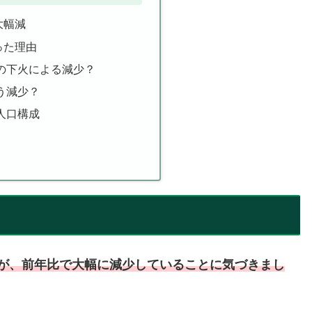
大幅減
った理由
の下火による減少？
う減少？
人口構成
数が、前年比で大幅に減少していることに気づきまし