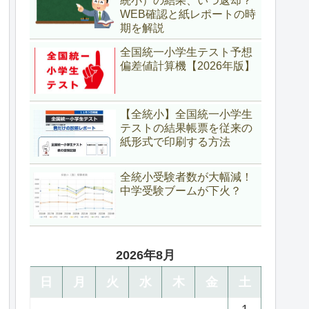
統小）の結果、いつ返却？
WEB確認と紙レポートの時
期を解説
全国統一小学生テスト予想
偏差値計算機【2026年版】
【全統小】全国統一小学生
テストの結果帳票を従来の
紙形式で印刷する方法
全統小受験者数が大幅減！
中学受験ブームが下火？
2026年8月
日
月
火
水
木
金
土
1