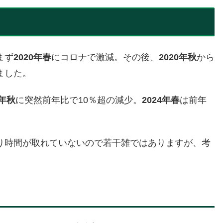
まず
2020年春
にコロナで激減。その後、
2020年秋
から
ました。
3年秋
に突然前年比で10％超の減少。
2024年春
は前年
り時間が取れていないので若干雑ではありますが、考