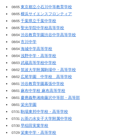
東京都立小石川中等教育学校
08/05
横浜サイエンスフロンティア
08/05
千葉県立千葉中学校
08/05
聖光学院中学校高等学校
08/05
渋谷教育学園渋谷中学高等学校
08/04
市川中学
08/04
海城中学高等学校
08/04
浅野中学・高等学校
08/04
武蔵高等学校中学校
08/03
筑波大学附属駒場中・高等学校
08/02
広尾学園 中学校 高等学校
08/02
渋谷教育学園幕張中学校
08/01
麻布中学校 麻布高等学校
08/01
慶應義塾湘南藤沢中等部・高等部
08/01
栄光学園
08/01
駒場東邦中学校・高等学校
07/31
お茶の水女子大学附属中学校
07/31
早稲田実業学校
07/30
栄東中学・高等学校
07/29