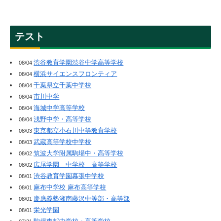
テスト
渋谷教育学園渋谷中学高等学校
08/04
横浜サイエンスフロンティア
08/04
千葉県立千葉中学校
08/04
市川中学
08/04
海城中学高等学校
08/04
浅野中学・高等学校
08/04
東京都立小石川中等教育学校
08/03
武蔵高等学校中学校
08/03
筑波大学附属駒場中・高等学校
08/02
広尾学園 中学校 高等学校
08/02
渋谷教育学園幕張中学校
08/01
麻布中学校 麻布高等学校
08/01
慶應義塾湘南藤沢中等部・高等部
08/01
栄光学園
08/01