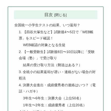
目次
全国統一小学生テストの結果、いつ返却？
1. 【四谷大塚生など】試験後4〜5日で「WEB帳
票」をスピード確認！
WEB確認の対象となる生徒
2. 【一般受験生】試験後8日〜10日以降に「受験
会場（塾）」で受け取り
結果の受け取り方法（郵送はある？）
3. 全統小の結果返却が遅い・連絡がない場合の対
処法
4. 決勝大会進出・成績優秀者の連絡はいつ？（電
話・ハガキ）
3年生〜6年生：決勝大会（上位50名）
1年生〜2年生：成績優秀者（上位20名）