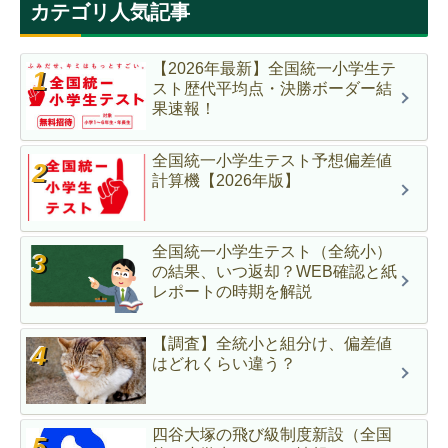
カテゴリ人気記事
【2026年最新】全国統一小学生テ
スト歴代平均点・決勝ボーダー結
果速報！
全国統一小学生テスト予想偏差値
計算機【2026年版】
全国統一小学生テスト（全統小）
の結果、いつ返却？WEB確認と紙
レポートの時期を解説
【調査】全統小と組分け、偏差値
はどれくらい違う？
四谷大塚の飛び級制度新設（全国