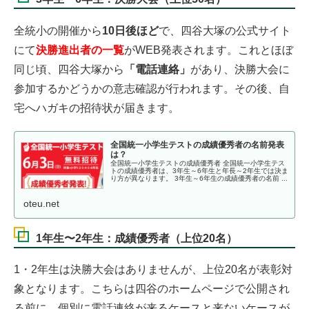
全統小の開催から
10日後ほど
で、四谷大塚の公式サイト
にて
決勝進出者の一覧
がWEB発表されます。これとほぼ
同じ頃、四谷大塚から
「電話連絡」
があり、決勝大会に
参加するかどうかの意志確認が行われます。その後、自
宅へハガキの招待状が届きます。
全国統一小学生テストの成績優秀者の名前発表
は？
全国統一小学生テストの成績優秀者 全国統一小学生テス
トの成績優秀者は、3年生～6年生と年長～2年生では決ま
り方が異なります。 3年生～6年生の成績優秀者の名前 ...
oteu.net
1年生〜2年生：成績優秀者（上位20名）
1・2年生は決勝大会はありませんが、上位20名が表彰対
象となります。こちらは四谷のホームページで公開され
る前に、個別に電話連絡が来るケースと来ないケースが