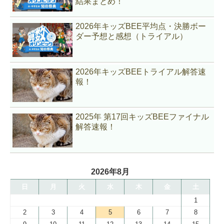
結果まとめ！
2026年キッズBEE平均点・決勝ボー
ダー予想と感想（トライアル）
2026年キッズBEEトライアル解答速
報！
2025年 第17回キッズBEEファイナル
解答速報！
2026年8月
日
月
火
水
木
金
土
1
2
3
4
5
6
7
8